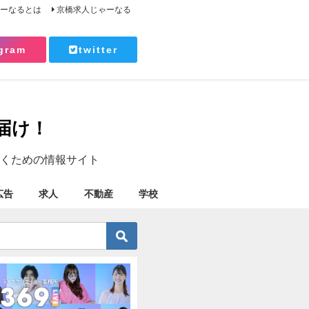
ゃーなるとは
京橋求人じゃーなる
gram
twitter
届け！
くための情報サイト
広告
求人
不動産
学校