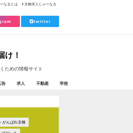
ゃーなるとは
京橋求人じゃーなる
gram
twitter
届け！
くための情報サイト
広告
求人
不動産
学校
がんばれ京橋