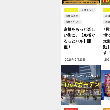
イベント
京橋グルメ
イ
京橋居酒屋
京橋
京橋イベント
太鼓
京橋をもっと楽し
7
い街に。【京橋ぐ
博で
るっとバル】開
太
催！
動
す
2026年6月23日
20
開店閉店
グ