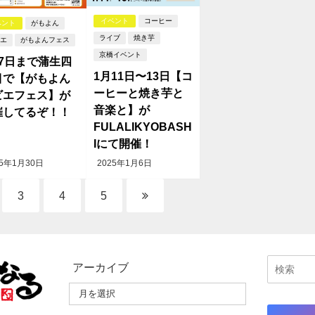
イベント
コーヒー
ベント
がもよん
ライブ
焼き芋
エ
がもよんフェス
京橋イベント
月7日まで蒲生四
1月11日〜13日【コ
目で【がもよん
ーヒーと焼き芋と
ビエフェス】が
音楽と】が
催してるぞ！！
FULALIKYOBASH
Iにて開催！
25年1月30日
2025年1月6日
3
4
5
アーカイブ