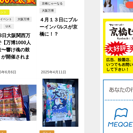
京橋じゃーなる
大阪万博
ベント
４月１３日にブル
イベント
大阪万博
ーインパルスが京
U.K.
橋に！？
月3日大阪関西万
【万博1000人
鼓〜響け魂の鼓
】が開催されま
！
25年6月6日
2025年4月11日
ルメ
グルメ