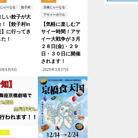
じゃーなる
餃子村
京橋じゃーなる
アサイーボウル
味しい餃子が大
！【餃子村in
【気軽に楽しむア
阪】に行ってき
サイー時間！アサ
した！
イー大戦争が３月
２８日(金)・２９
日・３０日に開催
されます！
25年4月4日
2025年3月27日
ベント