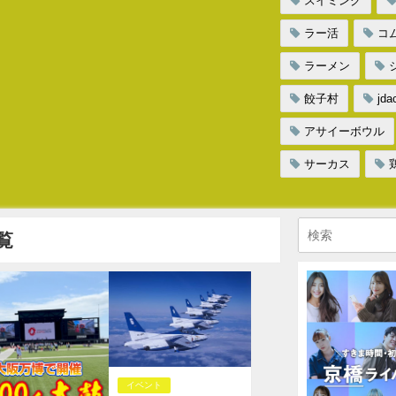
スイミング
ラー活
コ
ラーメン
餃子村
j
アサイーボウル
サーカス
覧
イベント