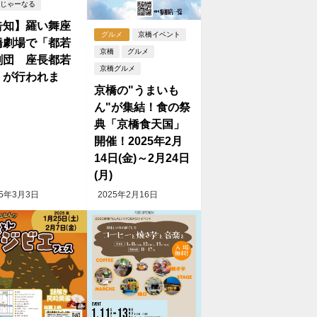
じゃーなる
告知】羅い舞座
グルメ
京橋イベント
橋劇場で「都若
京橋
グルメ
劇団 座長都若
京橋グルメ
」が行われま
京橋の"うまいも
！
ん"が集結！食の祭
典「京橋食天国」
開催！2025年2月
14日(金)～2月24日
(月)
25年3月3日
2025年2月16日