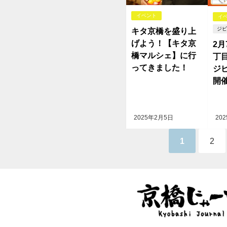
イベント
イ
ジビ
キタ京橋を盛り上
げよう！【キタ京
2
橋マルシェ】に行
丁
ってきました！
ジ
開
2025年2月5日
20
1
2