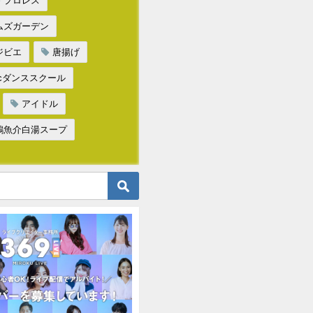
プロレス
ムズガーデン
ジビエ
唐揚げ
dacダンススクール
アイドル
鶏魚介白湯スープ