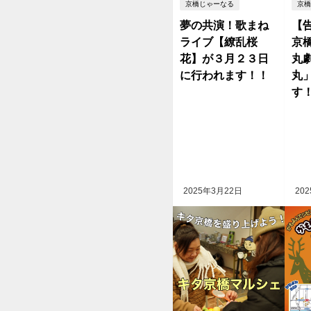
京橋じゃーなる
京橋
夢の共演！歌まね
【
ライブ【繚乱桜
京
花】が３月２３日
丸
に行われます！！
丸
す
2025年3月22日
20