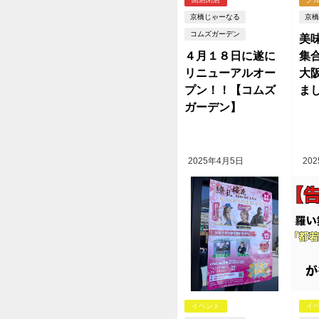
京橋じゃーなる
京橋
コムズガーデン
美
４月１８日に遂に
集合
リニューアルオー
大
プン！！【コムズ
ま
ガーデン】
2025年4月5日
20
イベント
イ