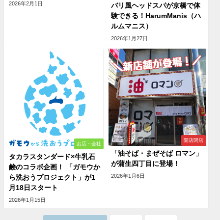
2026年2月1日
バリ風ヘッドスパが京橋で体
験できる！HarumManis（ハ
ルムマニス）
2026年1月27日
開店閉店
お店・会社
「油そば・まぜそば ロマン」
タカラスタンダード×牛乳石
が蒲生四丁目に登場！
鹸のコラボ企画！ 「ガモウか
2026年1月6日
ら洗おうプロジェクト」が1
月18日スタート
2026年1月15日