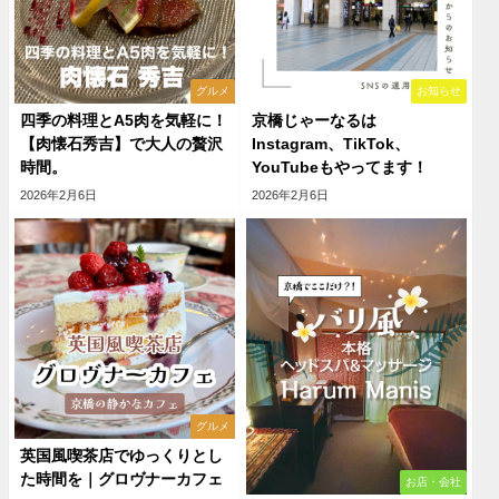
グルメ
お知らせ
四季の料理とA5肉を気軽に！
京橋じゃーなるは
【肉懐石秀吉】で大人の贅沢
Instagram、TikTok、
時間。
YouTubeもやってます！
2026年2月6日
2026年2月6日
グルメ
英国風喫茶店でゆっくりとし
た時間を｜グロヴナーカフェ
お店・会社