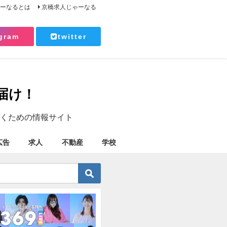
ゃーなるとは
京橋求人じゃーなる
gram
twitter
届け！
くための情報サイト
広告
求人
不動産
学校