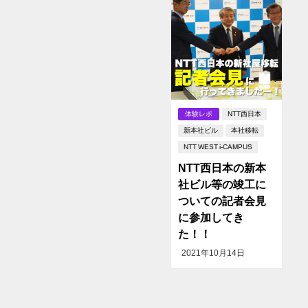
体験レポ
NTT西日本
新本社ビル
本社移転
NTT WEST i-CAMPUS
NTT西日本の新本
社ビル等の竣工に
ついての記者会見
に参加してき
た！！
2021年10月14日