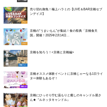
ひとこと投稿
売り切れ御免！極上ハラミの【LIVE＆BAR京橋セブ
ンデイズ】
グルメ
京橋の"うまいもん"が集結！食の祭典「京橋食天
国」開催！2025年2月14日…
グルメ
京橋を知ろう！<京橋と京橋編>
景観フォト
京橋オススメ体験イベントに京橋じゃーなる1日ライ
ター体験もあるぞ！
体験レポ
京橋にひっそり佇む温もりと癒しのキャンドル屋さ
ん★『ルネッタキャンドル』