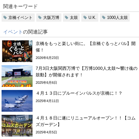
関連キーワード
京橋イベント
大阪万博
太鼓
U.K.
1000人太鼓
イベント
の関連記事
京橋をもっと楽しい街に。【京橋ぐるっとバル】開
催！
2026年6月23日
7月3日大阪関西万博で【万博1000人太鼓〜響け魂の
鼓動】が開催されます！
2025年6月6日
４月１３日にブルーインパルスが京橋に！？
2025年4月11日
４月１８日に遂にリニューアルオープン！！【コム
ズガーデン】
2025年4月5日