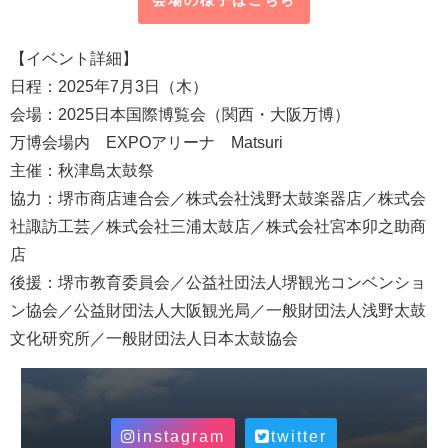
【イベント詳細】
日程：2025年7月3日（木）
会場：2025日本国際博覧会（関西・大阪万博）
万博会場内 EXPOアリーナ Matsuri
主催：秋津島太鼓祭
協力：堺市商店連合会／
株式会社浅野太鼓楽器店／
株式会
社諏訪工芸／
株式会社三浦太鼓店／
株式会社宮本卯之助商
店
後援：堺市教育委員会／
公益社団法人堺観光コンベンショ
ン協会／
公益財団法人大阪観光局／
一般財団法人浅野太鼓
文化研究所／
一般財団法人日本太鼓協会
instagram
twitter