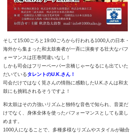
そして15:00ごろと19:00ごろから行われる1000人の日本・
海外から集まった和太鼓奏者が一斉に演奏する壮大なパフ
ォーマンスは圧巻間違いなし！
しかも司会はフリーペーパー京橋じゃーなるにも出ていた
だいている
タレントのU.K.さん！
司会だけではなく筧さんの
情熱に感動したU.K.さんは
和太
鼓にも挑戦されるそうですよ！
和太鼓はその力強いリズムと独特な音色で知られ、音楽だ
けでなく、身体全体を使ったパフォーマンスとしても楽し
めます。
1000人になることで、多種多様なリズムやスタイルが融合