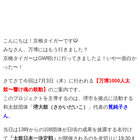
こんにちは！京橋タイガーです🐯
みなさん、万博にはもう行きました？
京橋タイガーはGW明けに行ってきましたよ！いやー面白か
った〜！
さてさて今回は7月3日（木）に行われる
【
万博1000人太
鼓〜響け魂の鼓動
】
のご案内です。
このプロジェクトを主導するのは、堺市を拠点に活動する
和太鼓団体「
堺大鼓（さかいだいこ）
」代表の
筧純子さ
ん
。
当日は13時からの108団体が日頃の成果を披露する名付け
て
「太鼓日本一決定戦」
が開催されるのを皮切りに19:30ま