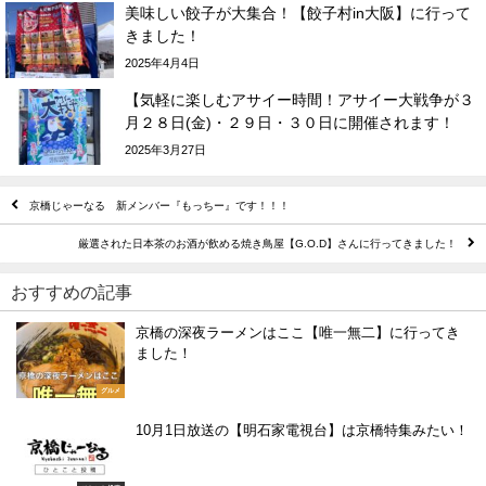
美味しい餃子が大集合！【餃子村in大阪】に行って
きました！
2025年4月4日
【気軽に楽しむアサイー時間！アサイー大戦争が３
月２８日(金)・２９日・３０日に開催されます！
2025年3月27日
京橋じゃーなる 新メンバー『もっちー』です！！！
厳選された日本茶のお酒が飲める焼き鳥屋【G.O.D】さんに行ってきました！
おすすめの記事
京橋の深夜ラーメンはここ【唯一無二】に行ってき
ました！
グルメ
10月1日放送の【明石家電視台】は京橋特集みたい！