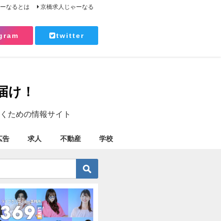
ゃーなるとは
京橋求人じゃーなる
gram
twitter
届け！
くための情報サイト
広告
求人
不動産
学校