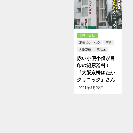
お店・会社
京橋じゃーなる
京橋
大阪京橋
東地区
赤い小便小僧が目
印の泌尿器科！
『大阪京橋ゆたか
クリニック』さん
2021年3月22日