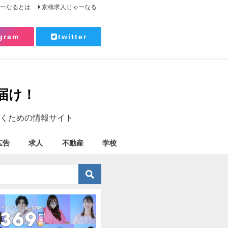
ゃーなるとは
京橋求人じゃーなる
gram
twitter
届け！
くための情報サイト
広告
求人
不動産
学校