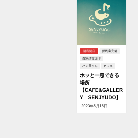
開店閉店
授乳室完備
自家焙煎珈琲
パン屋さん
カフェ
ホッと一息できる
場所
【CAFE&GALLER
Y SENJYUDO】
2023年6月16日