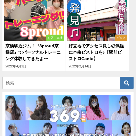
お店・会社
グルメ
京橋駅近ジム！『8proud京
好立地でアクセス良し◎気軽
橋店』でパーソナルトレーニ
に本格ビストロを♪【駅前ビ
ング体験してきたよ〜
ストロCanta】
2022年4月1日
2022年2月14日