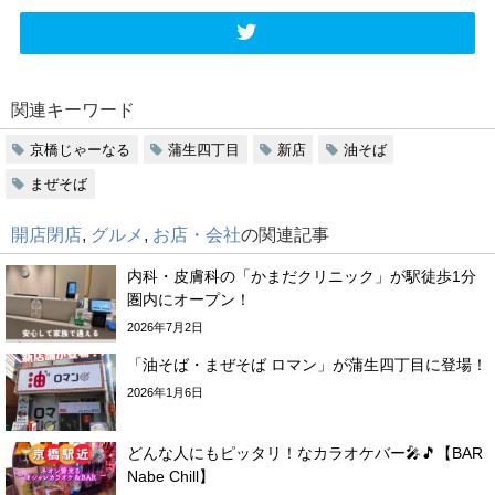
関連キーワード
京橋じゃーなる
蒲生四丁目
新店
油そば
まぜそば
開店閉店
,
グルメ
,
お店・会社
の関連記事
内科・皮膚科の「かまだクリニック」が駅徒歩1分
圏内にオープン！
2026年7月2日
「油そば・まぜそば ロマン」が蒲生四丁目に登場！
2026年1月6日
どんな人にもピッタリ！なカラオケバー🎤🎵【BAR
Nabe Chill】