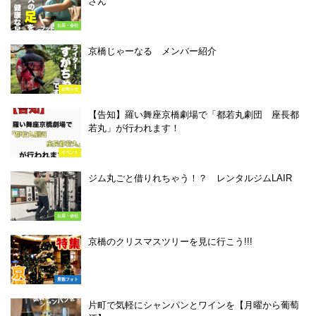
さん
お店・会社
京橋じゃーなる メンバー紹介
お知らせ
【告知】羅い舞座京橋劇場で「都若丸劇団 座長都
若丸」が行われます！
イベント
ジム丸ごと借りれちゃう！？ レンタルジムLAIR
お店・会社
京橋のクリスマスツリーを見に行こう!!!
景観フォト
片町で気軽にシャンパンとワインを【月曜から葡萄