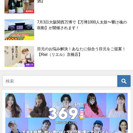
酒】
開店閉店
7月3日大阪関西万博で【万博1000人太鼓〜響け魂の
鼓動】が開催されます！
イベント
目元のお悩み解決！あなたに似合う目元をご提案！
【Riel（リエル）京橋店】
体験レポ