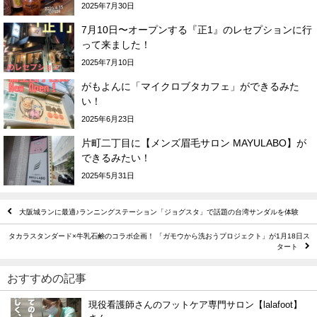
2025年7月30日
7月10日〜オープンする『正1』のレセプションに行
って来ました！
2025年7月10日
がもよんに「マイクロブタカフェ」ができるみた
い！
2025年6月23日
片町二丁目に【メンズ眉毛サロン MAYULABO】が
できるみたい！
2025年5月31日
大阪城ランに最適♪ランニングステーション「ジョグスタ」で話題の台湾サンダルを体験
タカラスタンダード×牛乳石鹸のコラボ企画！ 「ガモウから洗おうプロジェクト」が1月18日ス
タート
おすすめの記事
現役看護師さんのフットケア専門サロン【lalafoot】