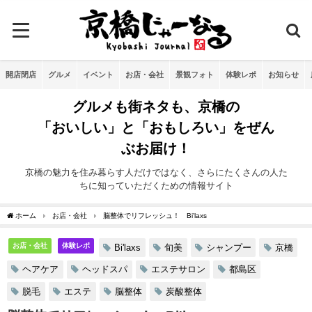
開店閉店
グルメ
イベント
お店・会社
景観フォト
体験レポ
お知らせ
グルメも街ネタも、京橋の
「おいしい」と「おもしろい」をぜん
ぶお届け！
京橋の魅力を住み暮らす人だけではなく、さらにたくさんの人た
ちに知っていただくための情報サイト
ホーム
お店・会社
脳整体でリフレッシュ！ Bi'laxs
お店・会社
体験レポ
Bi'laxs
旬美
シャンプー
京橋
ヘアケア
ヘッドスパ
エステサロン
都島区
脱毛
エステ
脳整体
炭酸整体