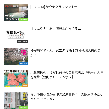
[こんコロ] サウナグランシャトー
お店・会社
［つぶやき］あ、値段上がってる…
ひとこと投稿
桜が満開ですね！2021年度版！京橋地域の桜の名
所！
景観フォト
大阪鶴橋のつけだれ発祥の老舗焼肉店『鶴一』の味
を継承【焼肉ホルモンムサシ】
グルメ
赤い小便小僧が目印の泌尿器科！『大阪京橋ゆたか
クリニック』さん
お店・会社