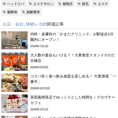
ヘッドスパ
エステサロン
都島区
脱毛
エステ
脳整体
炭酸整体
お店・会社
,
体験レポ
の関連記事
内科・皮膚科の「かまだクリニック」が駅徒歩1分
圏内にオープン！
2026年7月2日
大人数や宴会もいける？！大衆食堂スタンドそのだ
京橋店
2026年6月9日
コスパ良く食べ飲み放題を楽しめる！ 大衆酒場「一
番手」
2026年4月15日
英国風喫茶店でゆっくりとした時間を｜グロヴナー
カフェ
2026年2月1日