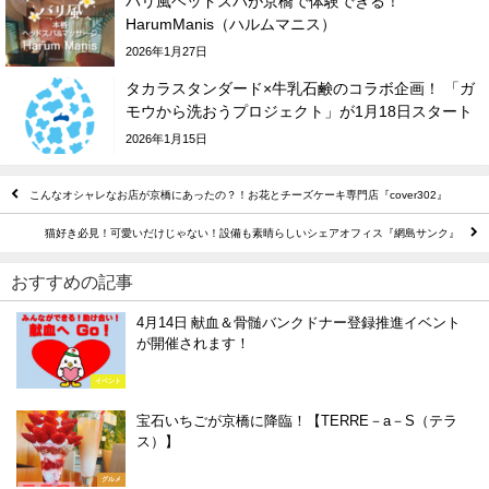
バリ風ヘッドスパが京橋で体験できる！
HarumManis（ハルムマニス）
2026年1月27日
タカラスタンダード×牛乳石鹸のコラボ企画！ 「ガ
モウから洗おうプロジェクト」が1月18日スタート
2026年1月15日
こんなオシャレなお店が京橋にあったの？！お花とチーズケーキ専門店『cover302』
猫好き必見！可愛いだけじゃない！設備も素晴らしいシェアオフィス『網島サンク』
おすすめの記事
4月14日 献血＆骨髄バンクドナー登録推進イベント
が開催されます！
イベント
宝石いちごが京橋に降臨！【TERRE－a－S（テラ
ス）】
グルメ