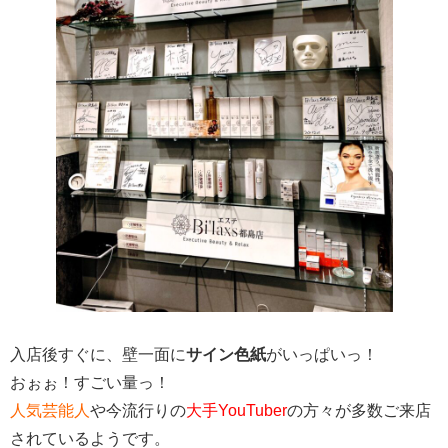
入店後すぐに、壁一面に
サイン色紙
がいっぱいっ！
おぉぉ！すごい量っ！
人気芸能人
や今流行りの
大手YouTuber
の方々が多数ご来店
されているようです。