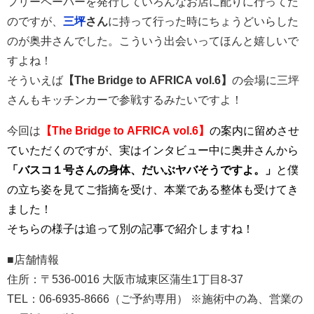
フリーペーパーを発行していろんなお店に配りに行ってた
のですが、
三坪
さん
に持って行った時にちょうどいらした
のが奥井さんでした。こういう出会いってほんと嬉しいで
すよね！
そういえば
【The Bridge to AFRICA vol.6】
の会場に三坪
さんもキッチンカーで参戦するみたいですよ！
今回は
【The Bridge to AFRICA vol.6】
の案内に留めさせ
ていただくのですが、実はインタビュー中に奥井さんから
「バスコ１号さんの身体、だいぶヤバそうですよ。」
と僕
の立ち姿を見てご指摘を受け、本業である整体も受けてき
ました！
そちらの様子は追って別の記事で紹介しますね！
■店舗情報
住所：〒536-0016 大阪市城東区蒲生1丁目8-37
TEL：06-6935-8666（ご予約専用） ※施術中の為、営業の