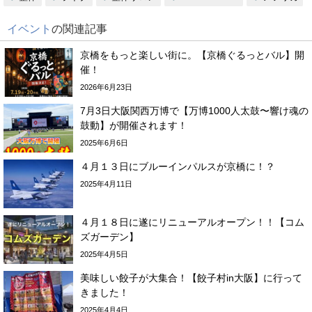
イベント
の関連記事
京橋をもっと楽しい街に。【京橋ぐるっとバル】開
催！
2026年6月23日
7月3日大阪関西万博で【万博1000人太鼓〜響け魂の
鼓動】が開催されます！
2025年6月6日
４月１３日にブルーインパルスが京橋に！？
2025年4月11日
４月１８日に遂にリニューアルオープン！！【コム
ズガーデン】
2025年4月5日
美味しい餃子が大集合！【餃子村in大阪】に行って
きました！
2025年4月4日