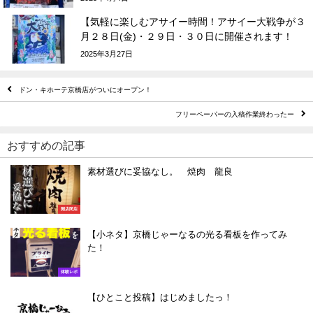
【気軽に楽しむアサイー時間！アサイー大戦争が３
月２８日(金)・２９日・３０日に開催されます！
2025年3月27日
ドン・キホーテ京橋店がついにオープン！
フリーペーパーの入稿作業終わったー
おすすめの記事
素材選びに妥協なし。 焼肉 龍良
開店閉店
【小ネタ】京橋じゃーなるの光る看板を作ってみ
た！
体験レポ
【ひとこと投稿】はじめましたっ！