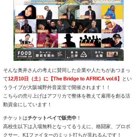
そんな奥井さんの考えに賛同した企業や人たちがあつまっ
て
12月10日（土）に【The Bridge to AFRICA vol.6】
とい
うライブが大阪城野外音楽堂で開催されます！！
こちらの
売り上げはアフリカで整体を教えて雇用を創る活
動資金にしています！
チケットは
チケットペイで販売中
！
高校生以下は入場無料となってるうえに、格闘家、プロボ
クサー、K1ファイターのミット打ちが見れるんです！