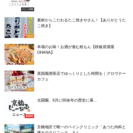
ひとこと投稿
素材からこだわるたこ焼きやさん！【ありがとうた
こ焼き】
グルメ
本場のお味！お酒が進む粉もん【鉄板居酒屋
OHANA】
グルメ
英国風喫茶店でゆっくりとした時間を｜グロヴナー
カフェ
グルメ
太閤園、6月に60余年の歴史に幕...
開店閉店
京橋地区で唯一のペインクリニック「あつた内科と
痛みのクリニック」さん