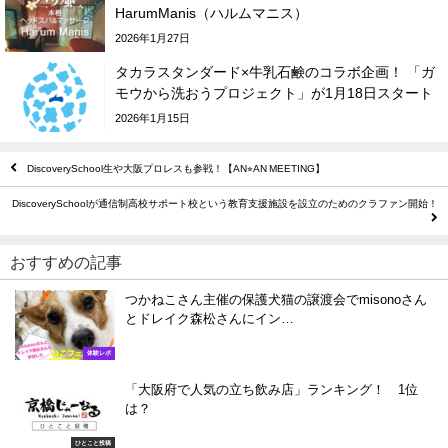
HarumManis（ハルムマニス）
2026年1月27日
タカラスタンダード×牛乳石鹸のコラボ企画！ 「ガ
モウから洗おうプロジェクト」が1月18日スタート
2026年1月15日
DiscoverySchool生や大阪プロレスも参戦！【AN⭐︎AN MEETING】
DiscoverySchoolが通信制高校サポート校という教育支援施設を設立のためのクラファン開始！
おすすめの記事
つかねこさん主催の保護犬猫の譲渡会でmisonoさん
とドレイク森松さんにイン…
体験レポ
「大阪府で人気の立ち飲み店」ランキング！ 1位
は？
ひとこと投稿