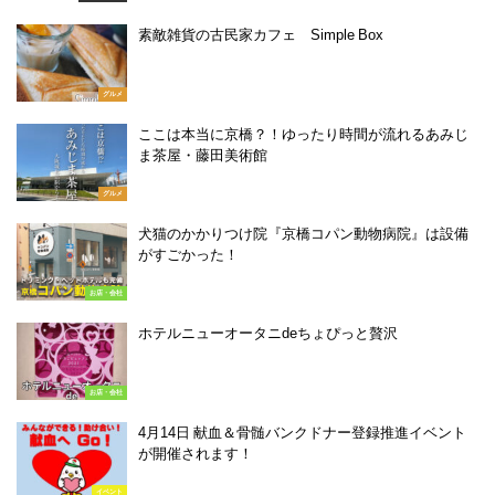
素敵雑貨の古民家カフェ Simple Box
グルメ
ここは本当に京橋？！ゆったり時間が流れるあみじ
ま茶屋・藤田美術館
グルメ
犬猫のかかりつけ院『京橋コパン動物病院』は設備
がすごかった！
お店・会社
ホテルニューオータニdeちょぴっと贅沢
お店・会社
4月14日 献血＆骨髄バンクドナー登録推進イベント
が開催されます！
イベント