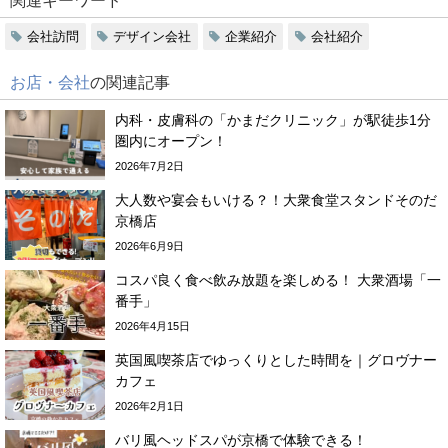
関連キーワード
会社訪問
デザイン会社
企業紹介
会社紹介
お店・会社
の関連記事
内科・皮膚科の「かまだクリニック」が駅徒歩1分
圏内にオープン！
2026年7月2日
大人数や宴会もいける？！大衆食堂スタンドそのだ
京橋店
2026年6月9日
コスパ良く食べ飲み放題を楽しめる！ 大衆酒場「一
番手」
2026年4月15日
英国風喫茶店でゆっくりとした時間を｜グロヴナー
カフェ
2026年2月1日
バリ風ヘッドスパが京橋で体験できる！