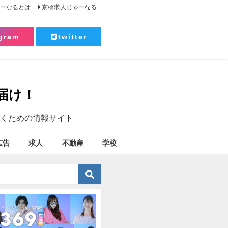
ゃーなるとは
京橋求人じゃーなる
gram
twitter
届け！
くための情報サイト
広告
求人
不動産
学校