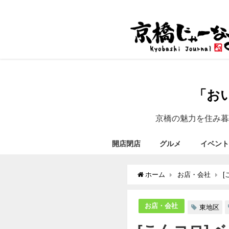
「お
京橋の魅力を住み暮
開店閉店
グルメ
イベント
ホーム
お店・会社
[
お店・会社
東地区