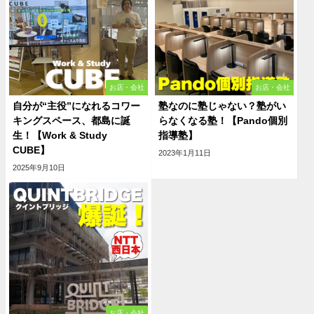
お店・会社
お店・会社
自分が“主役”になれるコワー
塾なのに塾じゃない？塾がい
キングスペース、都島に誕
らなくなる塾！【Pando個別
生！【Work & Study
指導塾】
CUBE】
2023年1月11日
2025年9月10日
お店・会社