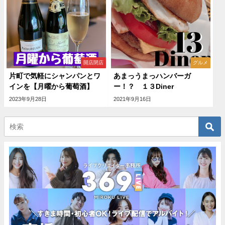
開店閉店
グルメ
片町で気軽にシャンパンとワ
あまっうまっハンバーガ
インを【月曜から葡萄酒】
ー！？ １３Diner
2023年9月28日
2021年9月16日