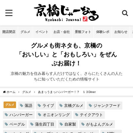
開店閉店
グルメ
イベント
お店・会社
景観フォト
体験レポ
お知らせ
グルメも街ネタも、京橋の
「おいしい」と「おもしろい」をぜん
ぶお届け！
京橋の魅力を住み暮らす人だけではなく、さらにたくさんの人た
ちに知っていただくための情報サイト
ホーム
グルメ
あまっうまっハンバーガー！？ １３Diner
グルメ
落語
ライブ
京橋グルメ
ジャンクフード
ハンバーガー
オニオンリング
テイクアウト
ベーグル
蒲生四丁目
自家製
がもよんグルメ