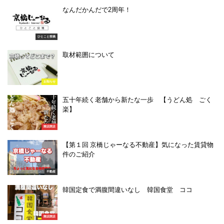
なんだかんだで2周年！
ひとこと投稿
取材範囲について
お知らせ
五十年続く老舗から新たな一歩 【うどん処 ごく
楽】
開店閉店
【第１回 京橋じゃーなる不動産】気になった賃貸物
件のご紹介
不動産
韓国定食で満腹間違いなし 韓国食堂 ココ
開店閉店