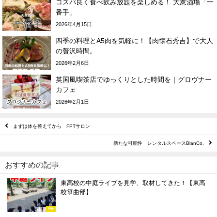
コスパ良く食べ飲み放題を楽しめる！ 大衆酒場「一
番手」
2026年4月15日
四季の料理とA5肉を気軽に！【肉懐石秀吉】で大人
の贅沢時間。
2026年2月6日
英国風喫茶店でゆっくりとした時間を｜グロヴナー
カフェ
2026年2月1日
まずは体を整えてから FPTサロン
新たな可能性 レンタルスペースBlanCo.
おすすめの記事
東高校の中庭ライブを見学、取材してきた！【東高
校箏曲部】
学校