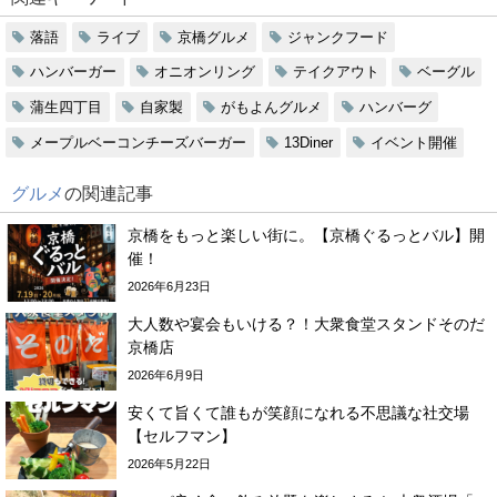
落語
ライブ
京橋グルメ
ジャンクフード
ハンバーガー
オニオンリング
テイクアウト
ベーグル
蒲生四丁目
自家製
がもよんグルメ
ハンバーグ
メープルベーコンチーズバーガー
13Diner
イベント開催
グルメ
の関連記事
京橋をもっと楽しい街に。【京橋ぐるっとバル】開
催！
2026年6月23日
大人数や宴会もいける？！大衆食堂スタンドそのだ
京橋店
2026年6月9日
安くて旨くて誰もが笑顔になれる不思議な社交場
【セルフマン】
2026年5月22日