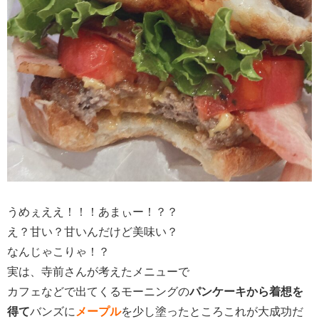
うめぇええ！！！あまぃー！？？
え？甘い？甘いんだけど美味い？
なんじゃこりゃ！？
実は、寺前さんが考えたメニューで
カフェなどで出てくるモーニングの
パンケーキから着想を
得て
バンズに
メープル
を少し塗ったところこれが大成功だ