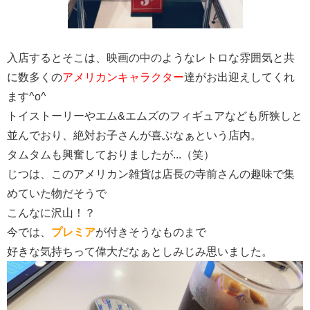
入店するとそこは、映画の中のようなレトロな雰囲気と共
に数多くの
アメリカンキャラクター
達がお出迎えしてくれ
ます^o^
トイストーリーやエム&エムズのフィギュアなども所狭しと
並んでおり、
絶対お子さんが喜ぶなぁという店内。
タムタムも興奮しておりましたが...（笑）
じつは、このアメリカン雑貨は店長の寺前さんの趣味で集
めていた物だそうで
こんなに沢山！？
今では、
プレミア
が付きそうなものまで
好きな気持ちって偉大だなぁとしみじみ思いました。