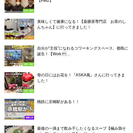
【Feliz】
お店・会社
美味しくて健康になる！【薬膳茶専門店 お茶のし
んちゃん】に行ってきました！
グルメ
自分が“主役”になれるコワーキングスペース、都島に
誕生！【Work …
お店・会社
母の日にはお花を！『ASKA風』さんに行ってきま
した！
お店・会社
桃鉄に京橋駅がある！！
体験レポ
最後の一滴まで飲み干したくなるスープ【極み鶏そ