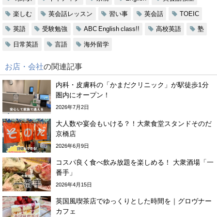
楽しむ
英会話レッスン
習い事
英会話
TOEIC
英語
受験勉強
ABC English class!!
高校英語
塾
日常英語
言語
海外留学
お店・会社
の関連記事
内科・皮膚科の「かまだクリニック」が駅徒歩1分
圏内にオープン！
2026年7月2日
大人数や宴会もいける？！大衆食堂スタンドそのだ
京橋店
2026年6月9日
コスパ良く食べ飲み放題を楽しめる！ 大衆酒場「一
番手」
2026年4月15日
英国風喫茶店でゆっくりとした時間を｜グロヴナー
カフェ