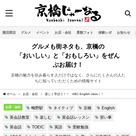
開店閉店
グルメ
イベント
お店・会社
景観フォト
体験レポ
お知らせ
グルメも街ネタも、京橋の
「おいしい」と「おもしろい」をぜん
ぶお届け！
京橋の魅力を住み暮らす人だけではなく、さらにたくさんの人た
ちに知っていただくための情報サイト
ホーム
お店・会社
楽しく学ぼう！！ ABC English class！！
お店・会社
鴫野駅
ネイティブ
京橋
English
英会話教室
楽しむ
英会話レッスン
習い事
英会話
TOEIC
英語
受験勉強