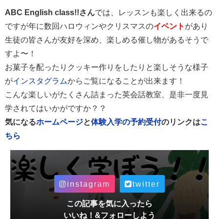
ABC English class!!さん
では、レッスンも楽しく出来るの
ですが年に数回ハロウィンやクリスマスの
イベント
があり
生徒の皆さんが友好を深め、楽しめる催し物があるそうで
すよ〜！
お菓子を配ったりクッキー作りをしたりと楽しそうな様子
が
インスタグラム
からご覧になることが出来ます！
こんな楽しいがたくさん詰まった英会話教室、是非一度見
学されてはいかがですか？？
気になる
ホームページ
と
体験入学の予約受付
のリンクは
こ
ちら
instagram
twitter
この記事を気に入ったら
いいね！&フォローしよう