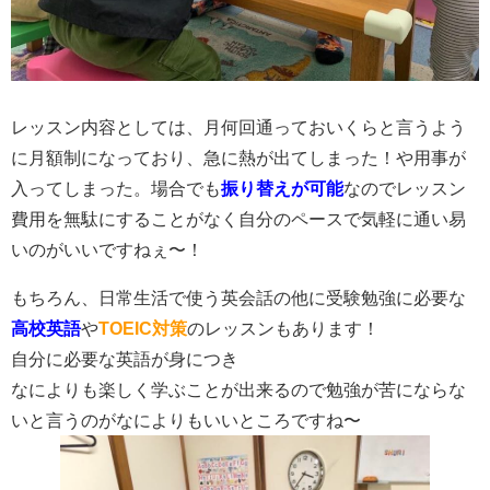
レッスン内容としては、月何回通っておいくらと言うよう
に月額制になっており、急に熱が出てしまった！や用事が
入ってしまった。場合でも
振り替えが可能
なのでレッスン
費用を無駄にすることがなく自分のペースで気軽に通い易
いのがいいですねぇ〜！
もちろん、日常生活で使う英会話の他に受験勉強に必要な
高校英語
や
TOEIC対策
のレッスンもあります！
自分に必要な英語が身につき
なによりも楽しく学ぶことが出来るので勉強が苦にならな
いと言うのがなによりもいいところですね〜