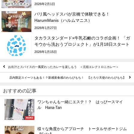
2026年2月1日
バリ風ヘッドスパが京橋で体験できる！
HarumManis（ハルムマニス）
2026年1月27日
タカラスタンダード×牛乳石鹸のコラボ企画！ 「ガ
モウから洗おうプロジェクト」が1月18日スタート
2026年1月15日
お出汁とスパイスの一風変わったカレーを楽しもう ＜元祖エレクトロニカレー＞
店内限定スイーツもある！？新感覚食感のわらびもち！ 【とろり天使のわらびもち】
おすすめの記事
ワンちゃんも一緒にエステ！？ はっぴースマイ
ル Hana-Tan
開店閉店
様々な角度からアプローチ トータルサポートジム