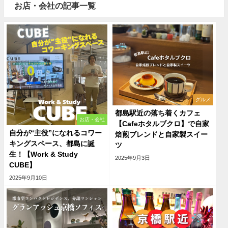
お店・会社の記事一覧
グルメ
都島駅近の落ち着くカフェ
お店・会社
【Cafeホタルブクロ】で自家
自分が“主役”になれるコワー
焙煎ブレンドと自家製スイー
キングスペース、都島に誕
ツ
生！【Work & Study
2025年9月3日
CUBE】
2025年9月10日