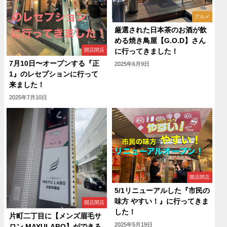
グルメ
厳選された日本茶のお酒が飲
める焼き鳥屋【G.O.D】さん
開店閉店
に行ってきました！
7月10日〜オープンする『正
2025年6月9日
1』のレセプションに行って
来ました！
2025年7月10日
開店閉店
5/1リニューアルした『市民の
味方 やすい！』に行ってきま
開店閉店
した！
片町二丁目に【メンズ眉毛サ
2025年5月19日
ロン MAYULABO】ができる