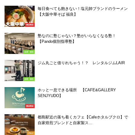
毎日食べても飽きない！塩元帥ブランドのラーメン
【大阪中華そば 福良】
開店閉店
塾なのに塾じゃない？塾がいらなくなる塾！
【Pando個別指導塾】
お店・会社
ジム丸ごと借りれちゃう！？ レンタルジムLAIR
お店・会社
ホッと一息できる場所 【CAFE&GALLERY
SENJYUDO】
開店閉店
都島駅近の落ち着くカフェ【Cafeホタルブクロ】で
自家焙煎ブレンドと自家製ス…
グルメ