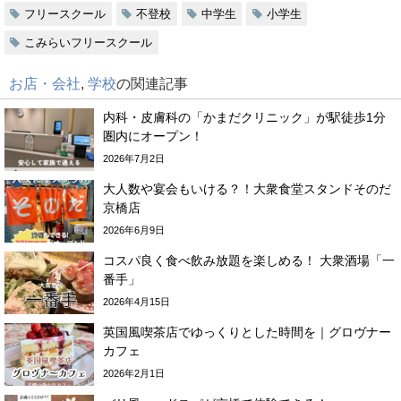
フリースクール
不登校
中学生
小学生
こみらいフリースクール
お店・会社
,
学校
の関連記事
内科・皮膚科の「かまだクリニック」が駅徒歩1分
圏内にオープン！
2026年7月2日
大人数や宴会もいける？！大衆食堂スタンドそのだ
京橋店
2026年6月9日
コスパ良く食べ飲み放題を楽しめる！ 大衆酒場「一
番手」
2026年4月15日
英国風喫茶店でゆっくりとした時間を｜グロヴナー
カフェ
2026年2月1日