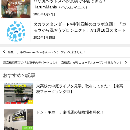
バリ風ヘッドスパが京橋で体験できる！
HarumManis（ハルムマニス）
2026年1月27日
タカラスタンダード×牛乳石鹸のコラボ企画！ 「ガ
モウから洗おうプロジェクト」が1月18日スタート
2026年1月15日
蒲生一丁目のRoutineCafeさんへランチに行って来ました！
新京橋商店街の『お菓子のデパートよしや 京橋店』がリニューアルオープンするみたい！
おすすめの記事
東高校の中庭ライブを見学、取材してきた！【東高
校フォークソング部】
学校
ドン・キホーテ京橋店の駐輪場有料化！
お店・会社