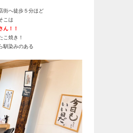
店街へ徒歩５分ほど
そこは
さん！！
たこ焼き！
ら馴染みのある