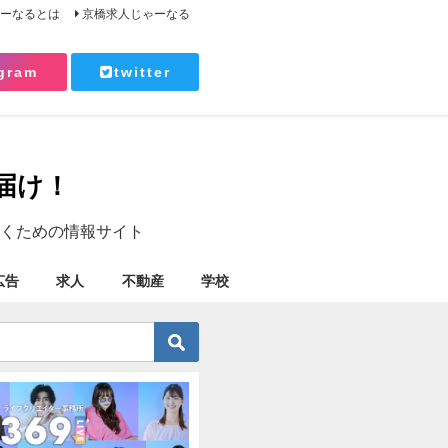
ゃーなるとは
京橋求人じゃーなる
gram
twitter
届け！
くための情報サイト
広告
求人
不動産
学校