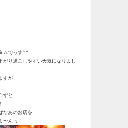
ムでっす^ ^
下がり過ごしやすい天気になりまし
ますが
。
自ずと
！
ばなあのお店を
よ〜んっ！