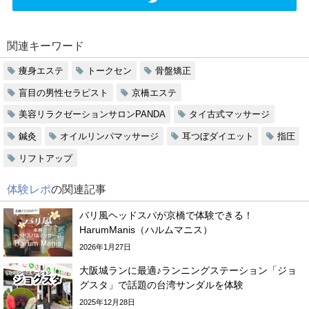
関連キーワード
痩身エステ
トークセン
骨盤矯正
盲目の男性セラピスト
京橋エステ
美容リラクゼーションサロンPANDA
タイ古式マッサージ
鍼灸
オイルリンパマッサージ
耳つぼダイエット
指圧
リフトアップ
体験レポ
の関連記事
バリ風ヘッドスパが京橋で体験できる！
HarumManis（ハルムマニス）
2026年1月27日
大阪城ランに最適♪ランニングステーション「ジョ
グスタ」で話題の台湾サンダルを体験
2025年12月28日