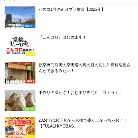
バスコ1号の正月ブラ散歩【2022年】
景観フォト
『こんコロ』はじめます！
お知らせ
新京橋商店街の京街道の碑の目の前に沖縄料理屋さ
んができるみたい！
開店閉店
手作りの温かさ！おむすび専門店「コトゴト」
お店・会社
2024年はお正月から京橋で盛り上がっちゃおう！
【FULALI KYOBAS…
イベント