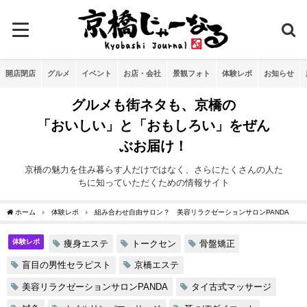
開店閉店
グルメ
イベント
お店・会社
景観フォト
体験レポ
お知らせ
グルメも街ネタも、京橋の
「おいしい」と「おもしろい」をぜん
ぶお届け！
京橋の魅力を住み暮らす人だけではなく、さらにたくさんの人た
ちに知っていただくための情報サイト
ホーム
体験レポ
組み合わせ自由サロン？ 美容リラクゼーションサロンPANDA
体験レポ
痩身エステ
トークセン
骨盤矯正
盲目の男性セラピスト
京橋エステ
美容リラクゼーションサロンPANDA
タイ古式マッサージ