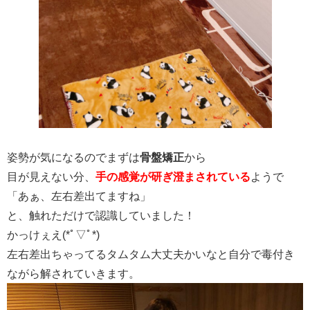
姿勢が気になるのでまずは
骨盤矯正
から
目が見えない分、
手の感覚が研ぎ澄まされている
ようで
「あぁ、左右差出てますね」
と、触れただけで認識していました！
かっけぇえ(*ﾟ▽ﾟ*)
左右差出ちゃってるタムタム大丈夫かいなと自分で毒付き
ながら解されていきます。