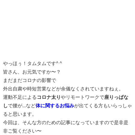
やっほぅ！タムタムです^ ^
皆さん、お元気ですか〜？
まだまだコロナの影響で
外出自粛や時短営業などが余儀なくされていますねぇ。
運動不足による
コロナ太り
やリモートワークで
座りっぱな
し
で腰が...など
体に関するお悩み
が出てくる方もいらっしゃ
ると思います。
今回は、そんな方のための記事になっていますので是非是
非ご覧ください〜