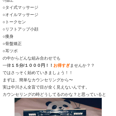
○指圧
○タイ式マッサージ
○オイルマッサージ
○トークセン
○リフトアップ小顔
○痩身
○骨盤矯正
○耳ツボ
の中からどんな組み合わせでも
一律
１５分/１０００円！！
お得すぎ
ませんか？？
ではさっそく始めていきましょう！！
まずは、簡単なカウンセリングから〜
実は中川さん全盲で目が全く見えないんです。
カウンセリングの時どうしてるのかな？と思っていると