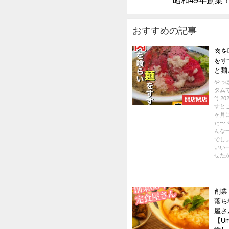
おすすめの記事
肉を
をす
と麺
やっ
タムで
^) 2
開店閉店
すと
ヶ月
た〜
んな
でし
いい
せたか.
創業
落ち
屋さ
【Um