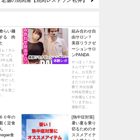
喰らい麺
組み合わせ自
する 肉
由サロン？
と
美容リラクゼ
ーションサロ
ほぉ！タム
ンPANDA
すっ(^｡
021年も残
体験レポ
やっほぅ！タム
ころあと１
タムです^ ^ 皆
になりまし
さん、お元気で
 今年はど
すか〜？ まだ
一年だった
まだコロナの影
ょうか？
響で 外出自粛
一年を過ご
や時短営業など
..
が余儀なくされ
ていますねぇ。
運動不足...
６０年の
[熱中症対策]
着く定食
暑い夏を乗り
ん
切るためのオ
egae食
ススメアイテ