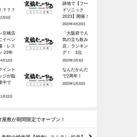
跡地で【フー
！？？？
ドソニック
2023】開催！
年2月5日
2023年4月20日
ン京橋店
「大阪府で人
にイベン
気の立ち飲み
場・レス
店」ランキン
 23年
グ！ 1位
業
は？
年4月12日
2023年2月3日
Tクイント
なんだかんだ
ッジが臨
で2周年！
業中で
2023年1月20日
年1月22日
化け屋敷が期間限定でオープン！
！老舗の焼肉屋【焼肉レストラン 松井】