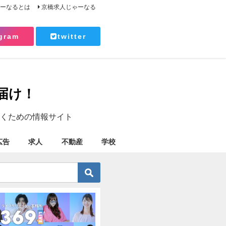
ゃーなるとは
京橋求人じゃーなる
gram
twitter
届け！
くための情報サイト
広告
求人
不動産
学校