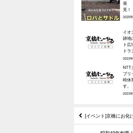
発
見！
2025
イオ
跡地
ト広
トラン
夏開
2023
NT
ブリ
時休
す。
2023
[イベント]京橋にお
昭和49年創業