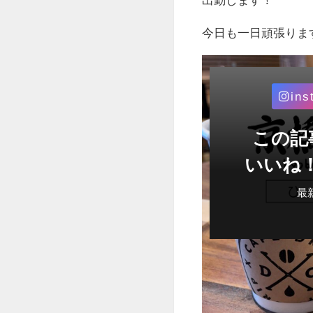
今日も一日頑張りま
ins
この記
いいね
最