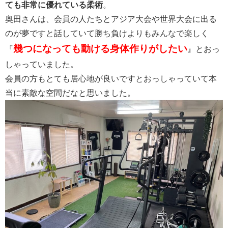
ても非常に優れている柔術
。
奥田さんは、会員の人たちとアジア大会や世界大会に出る
のが夢ですと話していて勝ち負けよりもみんなで楽しく
幾つになっても動ける身体作りがしたい
『
』とおっ
しゃっていました。
会員の方も
とても居心地が良いですとおっしゃっていて本
当に素敵な空間だなと思いました。