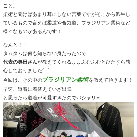
こと。
柔術と聞けばあまり耳にしない言葉ですがそこから派生し
ているもので言えば柔道や合気道、ブラジリアン柔術など
様々なものがあるんです！
なんと！！！
タムタムは何も知らない身だったので
代表の奥田さん
が教えてくれるままふむふむとひたすら感
心しておりました^_^
ブラジリアン柔術
今回は、その中の
を教えて頂きます！
早速、道着に着替えていざ出陣！
と思ったら道着が可愛すぎたのでパシャリ✴