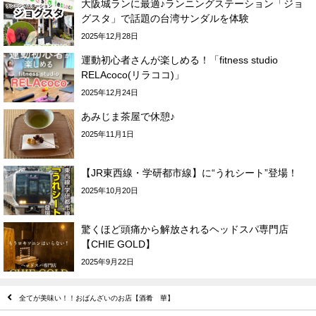
大阪城ランに最適♪ランニングステーション「ジョ
グスタ」で話題の台湾サンダルを体験
2025年12月28日
運動初心者さんが楽しめる！「fitness studio
RELAcoco(リラココ)」
2025年12月24日
あみじま茶屋で休憩♪
2025年11月1日
【JR東西線・学研都市線】に“うれシート”登場！
2025年10月20日
驚くほど頭痛から解放されるヘッドスパ専門店
【CHIE GOLD】
2025年9月22日
全てが美味い！！おばんざいのお店【酒肴 華】