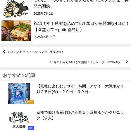
発売開始！
2025年7月1日
祝11周年！感謝を込めて6月20日から特別な4日間！
【食堂カフェpotto都島店】
2025年6月13日
いよいよ明日フリーペーパー10月号発行！
10月11日から14日まで開催！【カレーフェス2024秋】
おすすめの記事
【気軽に楽しむアサイー時間！アサイー大戦争が３
月２８日(金)・２９日・３０日…
グルメ
京橋で働ける看護師さん募集！京橋ゆたかクリニッ
ク【求人】
求人