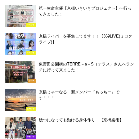
第一生命主催【京橋いきいきプロジェクト】へ行っ
てきました！
イベント
京橋ライバーを募集してます！！【369LIVE(ミロク
ライブ)】
イベント
東野田公園横のTERRE－a－S（テラス）さんへラン
チに行って来ました！
グルメ
京橋じゃーなる 新メンバー『もっちー』で
す！！！
お知らせ
幾つになっても動ける身体作り 【京橋柔術】
体験レポ