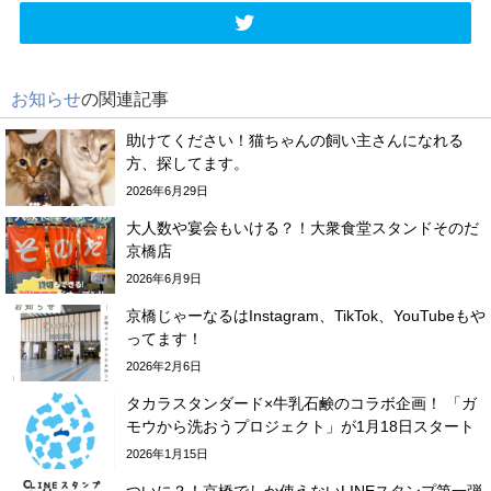
お知らせ
の関連記事
助けてください！猫ちゃんの飼い主さんになれる
方、探してます。
2026年6月29日
大人数や宴会もいける？！大衆食堂スタンドそのだ
京橋店
2026年6月9日
京橋じゃーなるはInstagram、TikTok、YouTubeもや
ってます！
2026年2月6日
タカラスタンダード×牛乳石鹸のコラボ企画！ 「ガ
モウから洗おうプロジェクト」が1月18日スタート
2026年1月15日
ついに？！京橋でしか使えないLINEスタンプ第一弾