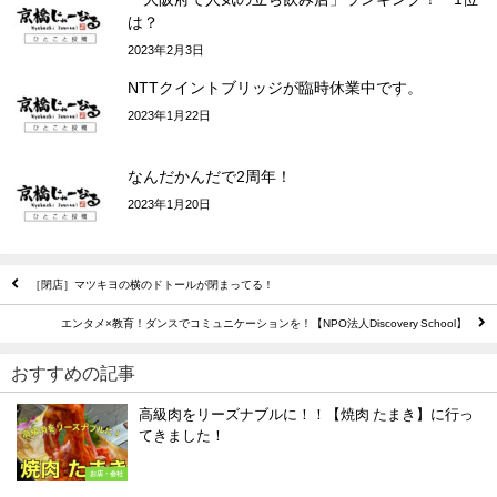
は？
2023年2月3日
NTTクイントブリッジが臨時休業中です。
2023年1月22日
なんだかんだで2周年！
2023年1月20日
［閉店］マツキヨの横のドトールが閉まってる！
エンタメ×教育！ダンスでコミュニケーションを！【NPO法人Discovery School】
おすすめの記事
高級肉をリーズナブルに！！【焼肉 たまき】に行っ
てきました！
お店・会社