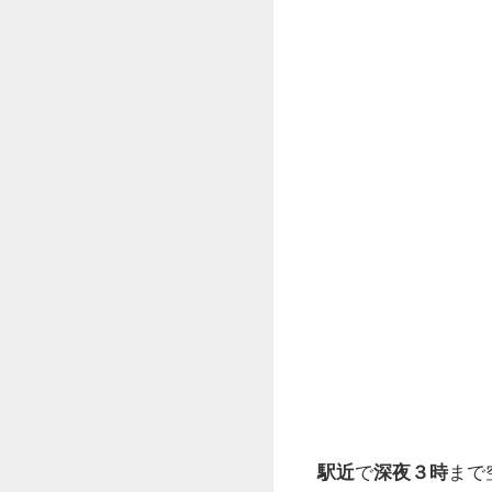
駅近
で
深夜３時
まで