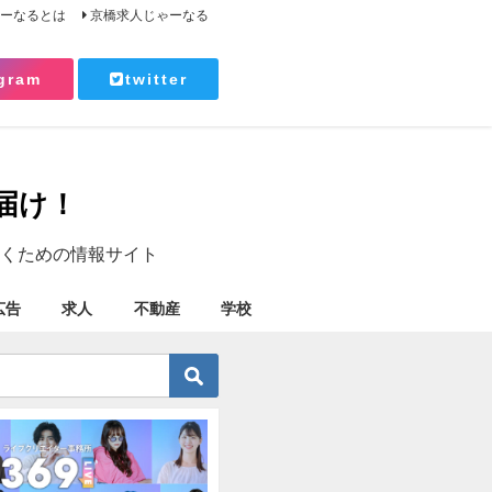
ゃーなるとは
京橋求人じゃーなる
gram
twitter
届け！
くための情報サイト
広告
求人
不動産
学校