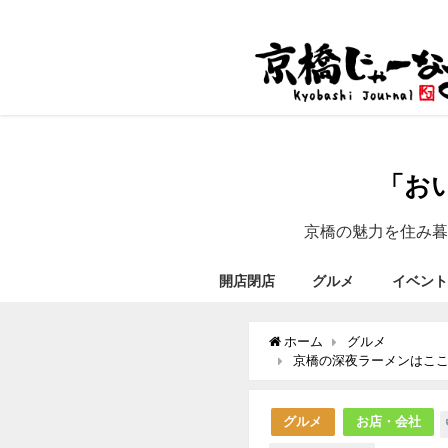
「お
京橋の魅力を住み暮
開店閉店
グルメ
イベント
ホーム
グルメ
京橋の深夜ラーメンはこ
グルメ
お店・会社