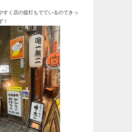
やすく店の提灯もでているのできっ
ず！