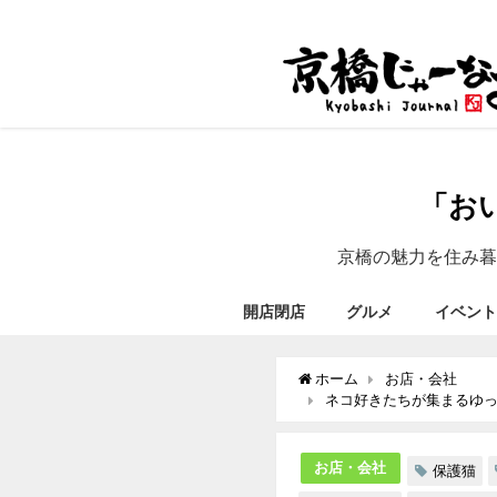
「お
京橋の魅力を住み暮
開店閉店
グルメ
イベント
ホーム
お店・会社
ネコ好きたちが集まるゆ
お店・会社
保護猫