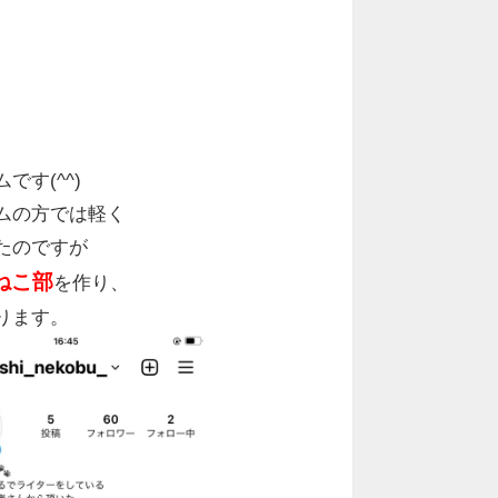
です(^^)
ムの方では軽く
たのですが
ねこ部
を作り、
ります。