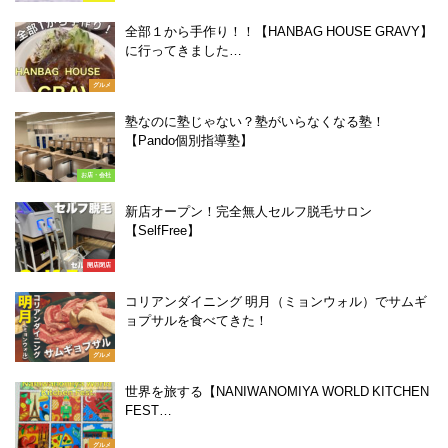
全部１から手作り！！【HANBAG HOUSE GRAVY】
に行ってきました…
グルメ
塾なのに塾じゃない？塾がいらなくなる塾！
【Pando個別指導塾】
お店・会社
新店オープン！完全無人セルフ脱毛サロン
【SelfFree】
開店閉店
コリアンダイニング 明月（ミョンウォル）でサムギ
ョプサルを食べてきた！
グルメ
世界を旅する【NANIWANOMIYA WORLD KITCHEN
FEST…
グルメ