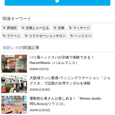
関連キーワード
西地区
京橋じゃーなる
京橋
マッサージ
ラクーニ
リラクゼーションサロン
ヘッドスパ
体験レポ
の関連記事
バリ風ヘッドスパが京橋で体験できる！
HarumManis（ハルムマニス）
2026年1月27日
大阪城ランに最適♪ランニングステーション「ジョ
グスタ」で話題の台湾サンダルを体験
2025年12月28日
運動初心者さんが楽しめる！「fitness studio
RELAcoco(リラココ)」
2025年12月24日