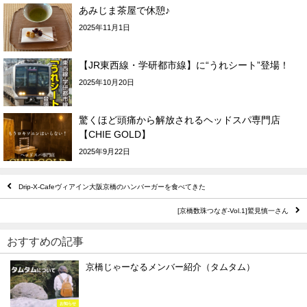
あみじま茶屋で休憩♪
2025年11月1日
【JR東西線・学研都市線】に“うれシート”登場！
2025年10月20日
驚くほど頭痛から解放されるヘッドスパ専門店
【CHIE GOLD】
2025年9月22日
Drip-X-Cafeヴィアイン大阪京橋のハンバーガーを食べてきた
[京橋数珠つなぎ-Vol.1]鷲見慎一さん
おすすめの記事
京橋じゃーなるメンバー紹介（タムタム）
お知らせ