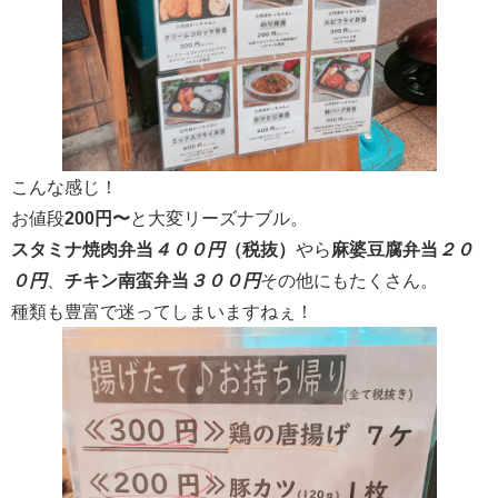
こんな感じ！
お値段
200円〜
と大変リーズナブル。
スタミナ焼肉弁当
４００円
（税抜）
やら
麻婆豆腐弁当
２０
０円
、
チキン南蛮弁当
３００円
その他にもたくさん。
種類も豊富で迷ってしまいますねぇ！