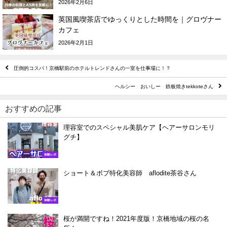
2026年2月6日
英国風喫茶店でゆっくりとした時間を｜グロヴナー
カフェ
2026年2月1日
圧倒的コスパ！京橋駅前のホテルトレンドさんの一室を仕事場に！？
ヘルシー おいしー 鉄板焼きtekkoteさん
おすすめの記事
理容室でのスペシャル美肌ケア【ヘアーサロンモリ
グチ】
体験レポ
ショート＆ボブ特化美容師 aflodite茶谷さん
体験レポ
桜が満開ですね！2021年度版！京橋地域の桜の名