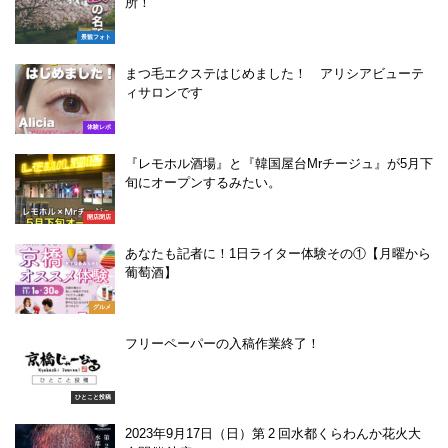
所！
景観フォト
まつ毛エクステはじめました！ アリシアビューテ
ィサロンです
体験レポ
『レモホル酒場』と『韓国屋台Mrチージュ』が5月下
旬にオープンするみたい。
開店閉店
あなたも記者に！1日ライター体験その①【月曜から
葡萄酒】
グルメ
フリーペーパーの入稿作業終了！
ひとこと投稿
2023年9月17日（日）第 2 回水都くらわんか花火大