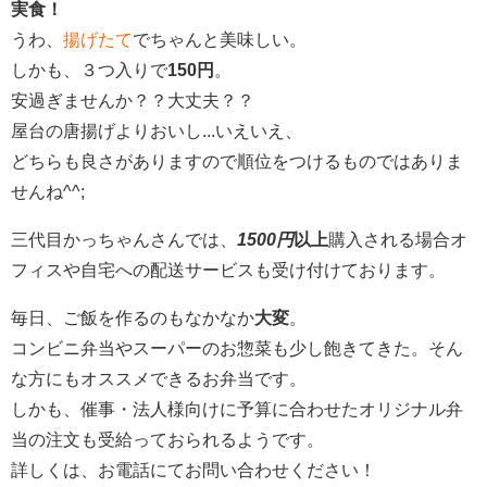
実食！
うわ、
揚げたて
でちゃんと美味しい。
しかも、３つ入りで
150円
。
安過ぎませんか？？大丈夫？？
屋台の唐揚げよりおいし...いえいえ、
どちらも良さがありますので順位をつけるものではありま
せんね^^;
三代目かっちゃんさんでは、
1500円
以上
購入される場合オ
フィスや自宅への配送サービスも受け付けております。
毎日、ご飯を作るのもなかなか
大変
。
コンビニ弁当やスーパーのお惣菜も少し飽きてきた。そん
な方にもオススメできるお弁当です。
しかも、催事・法人様向けに予算に合わせたオリジナル弁
当の注文も受給っておられるようです。
詳しくは、お電話にてお問い合わせください！