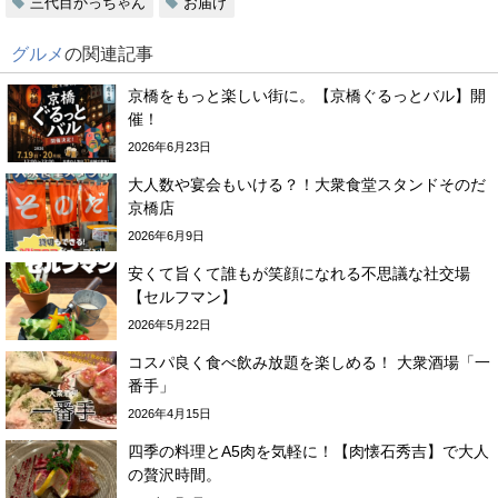
三代目かっちゃん
お届け
グルメ
の関連記事
京橋をもっと楽しい街に。【京橋ぐるっとバル】開
催！
2026年6月23日
大人数や宴会もいける？！大衆食堂スタンドそのだ
京橋店
2026年6月9日
安くて旨くて誰もが笑顔になれる不思議な社交場
【セルフマン】
2026年5月22日
コスパ良く食べ飲み放題を楽しめる！ 大衆酒場「一
番手」
2026年4月15日
四季の料理とA5肉を気軽に！【肉懐石秀吉】で大人
の贅沢時間。