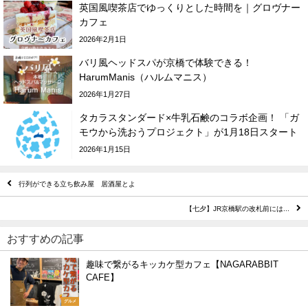
英国風喫茶店でゆっくりとした時間を｜グロヴナー
カフェ
2026年2月1日
バリ風ヘッドスパが京橋で体験できる！
HarumManis（ハルムマニス）
2026年1月27日
タカラスタンダード×牛乳石鹸のコラボ企画！ 「ガ
モウから洗おうプロジェクト」が1月18日スタート
2026年1月15日
行列ができる立ち飲み屋 居酒屋とよ
【七夕】JR京橋駅の改札前には...
おすすめの記事
趣味で繋がるキッカケ型カフェ【NAGARABBIT
CAFE】
グルメ