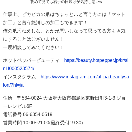
改めて見ても右手の日焼けが気持ち悪いw
仕事上、ピカピカの爪はちょっと…と言う方には「マット
加工」と言う艶消しの加工もできます！
俺の爪汚ねえしな、とか形悪いしなって思ってる方もき気
にすることはございません！
一度相談してみてください！
ホットペッパービューティ
https://beauty.hotpepper.jp/kr/sl
nH000523574/
インスタグラム
https://www.instagram.com/alicia.beautysa
lon/?hl=ja
住所 〒534-0024 大阪府大阪市都島区東野田町3-1-3 ジョ
ーレンビル6F
電話番号
06-6354-0519
営業時間
10:00~21:00(最終受付19:30)