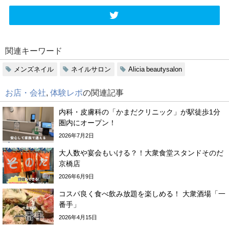
関連キーワード
メンズネイル
ネイルサロン
Alicia beautysalon
お店・会社
,
体験レポ
の関連記事
内科・皮膚科の「かまだクリニック」が駅徒歩1分
圏内にオープン！
2026年7月2日
大人数や宴会もいける？！大衆食堂スタンドそのだ
京橋店
2026年6月9日
コスパ良く食べ飲み放題を楽しめる！ 大衆酒場「一
番手」
2026年4月15日