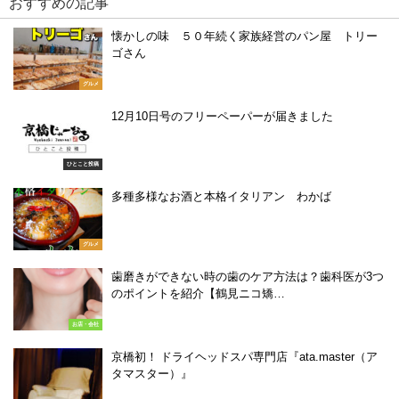
おすすめの記事
懐かしの味 ５０年続く家族経営のパン屋 トリー
ゴさん
グルメ
12月10日号のフリーペーパーが届きました
ひとこと投稿
多種多様なお酒と本格イタリアン わかば
グルメ
歯磨きができない時の歯のケア方法は？歯科医が3つ
のポイントを紹介【鶴見ニコ矯…
お店・会社
京橋初！ ドライヘッドスパ専門店『ata.master（ア
タマスター）』