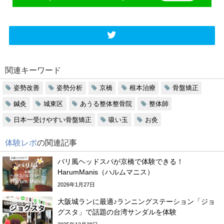
関連キーワード
姿勢改善
姿勢分析
京橋
根本治療
骨盤矯正
鍼灸
城東区
あうる整体整骨院
整体師
日本一受けやすい骨盤矯正
吸い玉
お灸
体験レポ
の関連記事
バリ風ヘッドスパが京橋で体験できる！
HarumManis（ハルムマニス）
2026年1月27日
大阪城ランに最適♪ランニングステーション「ジョ
グスタ」で話題の台湾サンダルを体験