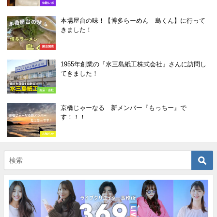
体験レポ
本場屋台の味！【博多らーめん 島くん】に行って
きました！
開店閉店
1955年創業の『水三島紙工株式会社』さんに訪問し
てきました！
お店・会社
京橋じゃーなる 新メンバー『もっちー』で
す！！！
お知らせ