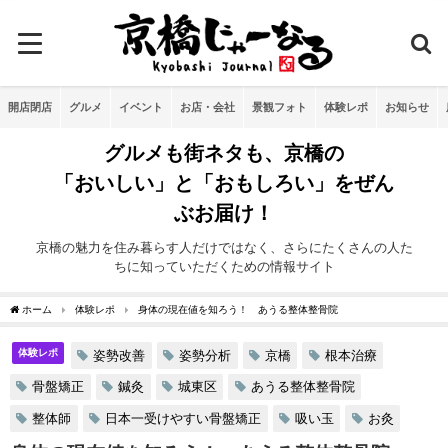
開店閉店
グルメ
イベント
お店・会社
景観フォト
体験レポ
お知らせ
グルメも街ネタも、京橋の
「おいしい」と「おもしろい」をぜん
ぶお届け！
京橋の魅力を住み暮らす人だけではなく、さらにたくさんの人た
ちに知っていただくための情報サイト
ホーム
体験レポ
身体の現在値を知ろう！ あうる整体整骨院
体験レポ
姿勢改善
姿勢分析
京橋
根本治療
骨盤矯正
鍼灸
城東区
あうる整体整骨院
整体師
日本一受けやすい骨盤矯正
吸い玉
お灸