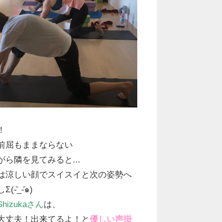
！
前屈もままならない
ら隣を見てみると...
は涼しい顔でスイスイと次の姿勢へ
᷅_-᷄๑)
Shizukaさん
は、
大丈夫！出来てるよ！と
優しい声掛