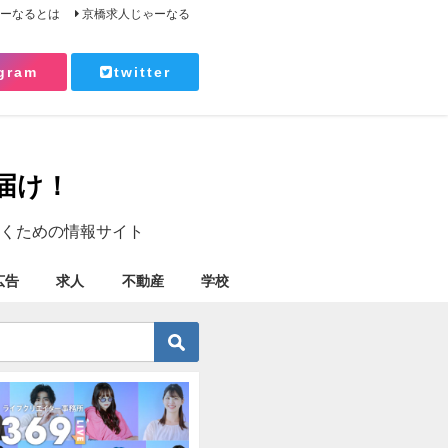
ゃーなるとは
京橋求人じゃーなる
gram
twitter
届け！
くための情報サイト
広告
求人
不動産
学校