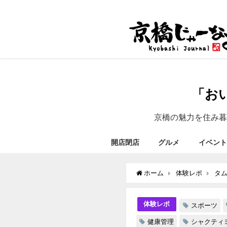
「お
京橋の魅力を住み暮
開店閉店
グルメ
イベント
ホーム
体験レポ
タ
体験レポ
スポーツ
健康管理
シャクティ