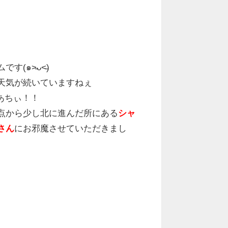
(๑˃̵ᴗ˂̵)
天気が続いていますねぇ
.あちぃ！！
点から少し北に進んだ所にある
シャ
さん
にお邪魔させていただきまし