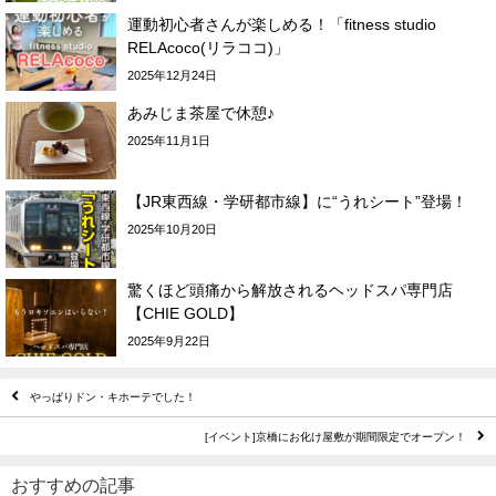
運動初心者さんが楽しめる！「fitness studio
RELAcoco(リラココ)」
2025年12月24日
あみじま茶屋で休憩♪
2025年11月1日
【JR東西線・学研都市線】に“うれシート”登場！
2025年10月20日
驚くほど頭痛から解放されるヘッドスパ専門店
【CHIE GOLD】
2025年9月22日
やっぱりドン・キホーテでした！
[イベント]京橋にお化け屋敷が期間限定でオープン！
おすすめの記事