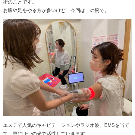
術のことです。
お腹や足をやる方が多いけど、今回は二の腕で。
エステで人気のキャビテーションやラジオ波、
EMS
を当て
て、更に
LED
の光で活性していきます。