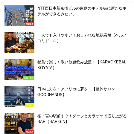
NTT西日本新京橋ビルの東側のホテル街に新たなホ
テルができるみたい。
開店閉店
一人でも入りやすい！おしゃれな地鶏炭焼【ベルノ
ヨリドコロ】
グルメ
都島で楽しく歌い放題飲み放題！【KARAOKEBAL
KOYATA】
お店・会社
日本に力を！アフリカに夢を！【整体サロン
GOODHANDS】
イベント
桜ノ宮の駅前すぐ！ダーツとカラオケで盛り上がる
BAR【BAR GIN】
開店閉店