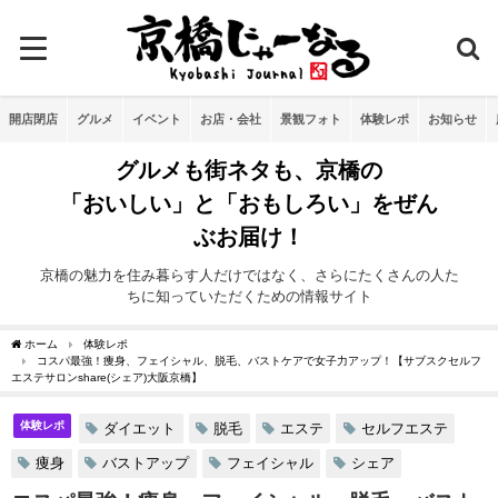
開店閉店
グルメ
イベント
お店・会社
景観フォト
体験レポ
お知らせ
グルメも街ネタも、京橋の
「おいしい」と「おもしろい」をぜん
ぶお届け！
京橋の魅力を住み暮らす人だけではなく、さらにたくさんの人た
ちに知っていただくための情報サイト
ホーム
体験レポ
コスパ最強！痩身、フェイシャル、脱毛、バストケアで女子力アップ！【サブスクセルフ
エステサロンshare(シェア)大阪京橋】
体験レポ
ダイエット
脱毛
エステ
セルフエステ
痩身
バストアップ
フェイシャル
シェア