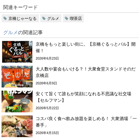
関連キーワード
京橋じゃーなる
グルメ
喫茶店
グルメ
の関連記事
京橋をもっと楽しい街に。【京橋ぐるっとバル】開
催！
2026年6月23日
大人数や宴会もいける？！大衆食堂スタンドそのだ
京橋店
2026年6月9日
安くて旨くて誰もが笑顔になれる不思議な社交場
【セルフマン】
2026年5月22日
コスパ良く食べ飲み放題を楽しめる！ 大衆酒場「一
番手」
2026年4月15日