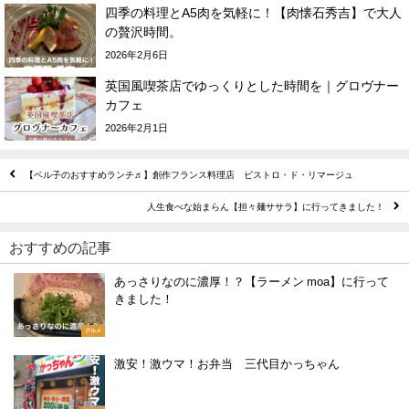
四季の料理とA5肉を気軽に！【肉懐石秀吉】で大人
の贅沢時間。
2026年2月6日
英国風喫茶店でゆっくりとした時間を｜グロヴナー
カフェ
2026年2月1日
【ベル子のおすすめランチ♬】創作フランス料理店 ビストロ・ド・リマージュ
人生食べな始まらん【担々麺ササラ】に行ってきました！
おすすめの記事
あっさりなのに濃厚！？【ラーメン moa】に行って
きました！
グルメ
激安！激ウマ！お弁当 三代目かっちゃん