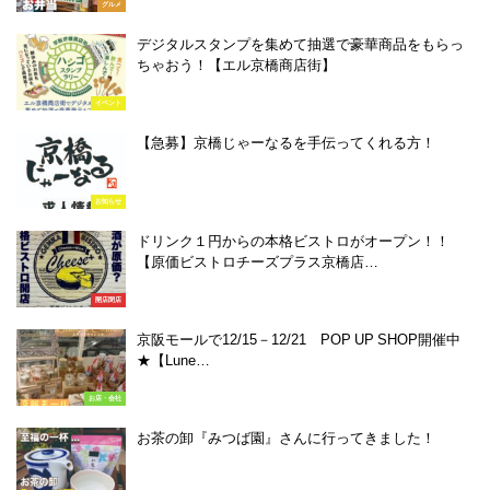
グルメ
デジタルスタンプを集めて抽選で豪華商品をもらっ
ちゃおう！【エル京橋商店街】
イベント
【急募】京橋じゃーなるを手伝ってくれる方！
お知らせ
ドリンク１円からの本格ビストロがオープン！！
【原価ビストロチーズプラス京橋店…
開店閉店
京阪モールで12/15－12/21 POP UP SHOP開催中
★【Lune…
お店・会社
お茶の卸『みつば園』さんに行ってきました！