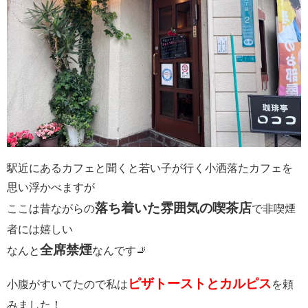
駅近にあるカフェと聞くと若い子が行く小洒落たカフェを
思い浮かべますが
落ち着いた雰囲気の喫茶店
ここは昔ながらの
で非喫煙
者には嬉しい
全席禁煙
なんと
なんです🚬
ピザトーストとカルピス
小腹がすいてたので私は
を頼
みました！