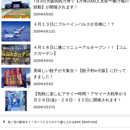
7月3日大阪関西万博で【万博1000人太鼓〜響け魂の
鼓動】が開催されます！
2025年6月6日
４月１３日にブルーインパルスが京橋に！？
2025年4月11日
４月１８日に遂にリニューアルオープン！！【コム
ズガーデン】
2025年4月5日
美味しい餃子が大集合！【餃子村in大阪】に行って
きました！
2025年4月4日
【気軽に楽しむアサイー時間！アサイー大戦争が３
月２８日(金)・２９日・３０日に開催されます！
2025年3月27日
桜ノ宮の駅前すぐ！ダーツとカラオケで盛り上がるBAR【BAR GIN】