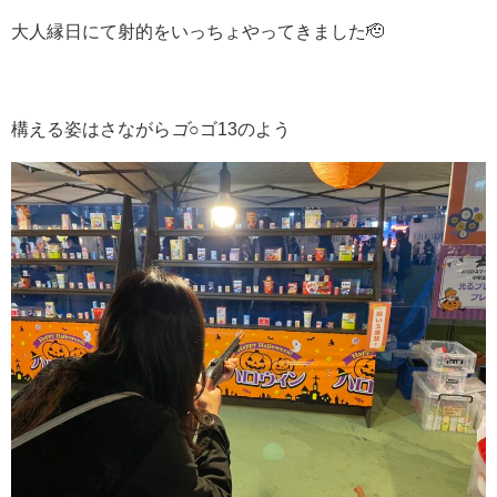
大人縁日にて射的をいっちょやってきました
🫡
構える姿はさながら
ゴ
○
ゴ
13
のよう