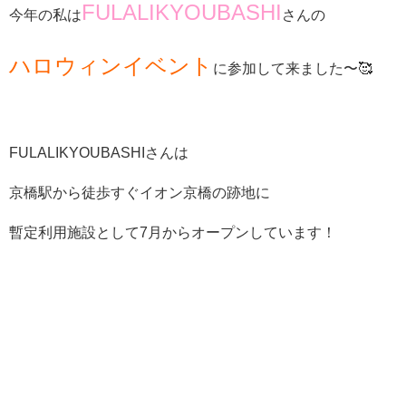
FULALIKYOUBASHI
今年の
私は
さんの
ハロウィンイベント
に参加して来ました〜🥰
FULALIKYOUBASHIさん
は
京橋駅から徒歩すぐイオン京橋の跡地に
暫定利用施設として
7
月からオープンしています！