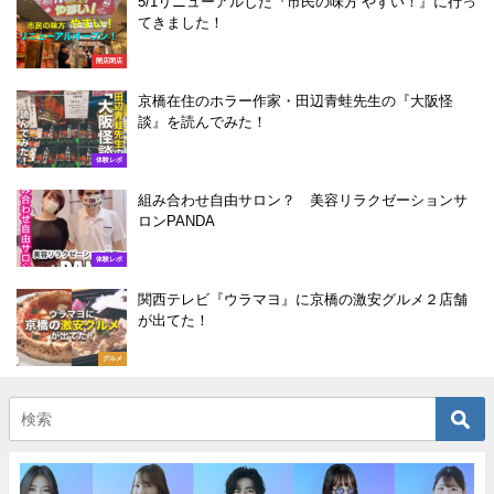
5/1リニューアルした『市民の味方 やすい！』に行っ
てきました！
開店閉店
京橋在住のホラー作家・田辺青蛙先生の『大阪怪
談』を読んでみた！
体験レポ
組み合わせ自由サロン？ 美容リラクゼーションサ
ロンPANDA
体験レポ
関西テレビ『ウラマヨ』に京橋の激安グルメ２店舗
が出てた！
グルメ