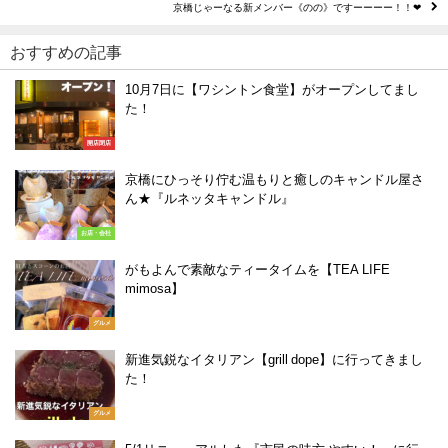
京橋じゃーなる新メンバー《のの》ですーーーー！！❤︎
おすすめの記事
10月7日に【ワシントン食堂】がオープンしてまし
た！
開店閉店
京橋にひっそり佇む温もりと癒しのキャンドル屋さ
ん★『ルネッタキャンドル』
お店・会社
がもよんで素敵なティータイムを【TEA LIFE
mimosa】
グルメ
新進気鋭なイタリアン【grill dope】に行ってきまし
た！
グルメ