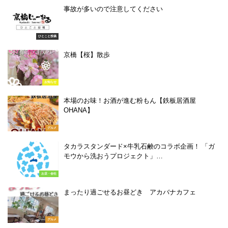
事故が多いので注意してください
ひとこと投稿
京橋【桜】散歩
お知らせ
本場のお味！お酒が進む粉もん【鉄板居酒屋
OHANA】
グルメ
タカラスタンダード×牛乳石鹸のコラボ企画！ 「ガ
モウから洗おうプロジェクト」…
お店・会社
まったり過ごせるお昼どき アカバナカフェ
グルメ