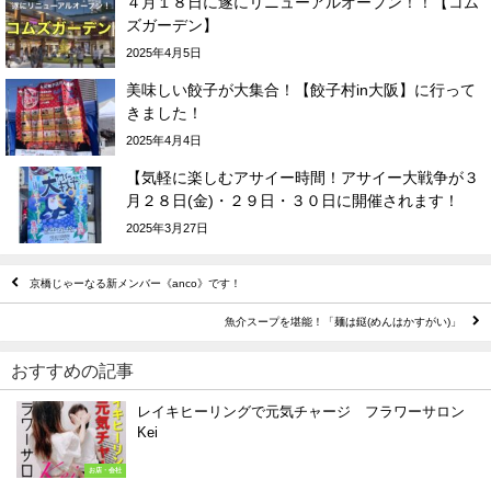
４月１８日に遂にリニューアルオープン！！【コム
ズガーデン】
2025年4月5日
美味しい餃子が大集合！【餃子村in大阪】に行って
きました！
2025年4月4日
【気軽に楽しむアサイー時間！アサイー大戦争が３
月２８日(金)・２９日・３０日に開催されます！
2025年3月27日
京橋じゃーなる新メンバー《anco》です！
魚介スープを堪能！「麺は鎹(めんはかすがい)」
おすすめの記事
レイキヒーリングで元気チャージ フラワーサロン
Kei
お店・会社