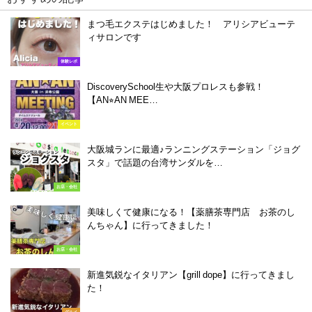
まつ毛エクステはじめました！ アリシアビューテ
ィサロンです
体験レポ
DiscoverySchool生や大阪プロレスも参戦！
【AN⭐︎AN MEE…
イベント
大阪城ランに最適♪ランニングステーション「ジョグ
スタ」で話題の台湾サンダルを…
お店・会社
美味しくて健康になる！【薬膳茶専門店 お茶のし
んちゃん】に行ってきました！
お店・会社
新進気鋭なイタリアン【grill dope】に行ってきまし
た！