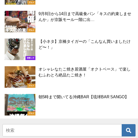
グルメ
9月8日から14日まで高級食パン「キスの約束しませ
んか」が京阪モール一階に出…
グルメ
【小ネタ】京橋タイガーの「こんなん買いましたけ
ど〜！」
体験レポ
オシャレなたこ焼き居酒屋「オクトベース」で楽し
むふわとろ絶品たこ焼き！
グルメ
朝5時まで開いてる沖縄BAR【琉球BAR SANGO】
グルメ