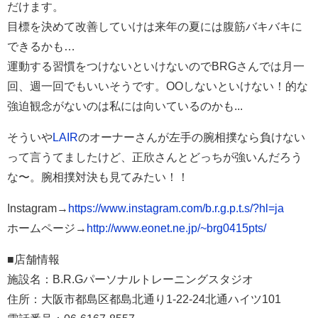
だけます。
目標を決めて改善していけは来年の夏には腹筋バキバキに
できるかも
…
運動する習慣をつけないといけないのでBRGさんでは月一
回、週一回でもいいそうです。OOしないといけない！的な
強迫観念がないのは私には向いているのかも...
そういや
LAIR
のオーナーさんが左手の腕相撲なら負けない
って言うてましたけど、正欣さんとどっちが強いんだろう
な〜。腕相撲対決も見てみたい！！
Instagram→
https://www.instagram.com/b.r.g.p.t.s/?hl=ja
ホームページ→
http://www.eonet.ne.jp/~brg0415pts/
■店舗情報
施設名：B.R.Gパーソナルトレーニングスタジオ
住所：大阪市都島区都島北通り1-22-24
北通ハイツ101