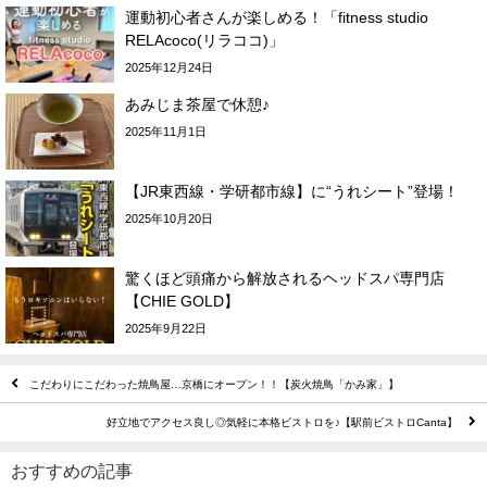
運動初心者さんが楽しめる！「fitness studio
RELAcoco(リラココ)」
2025年12月24日
あみじま茶屋で休憩♪
2025年11月1日
【JR東西線・学研都市線】に“うれシート”登場！
2025年10月20日
驚くほど頭痛から解放されるヘッドスパ専門店
【CHIE GOLD】
2025年9月22日
こだわりにこだわった焼鳥屋…京橋にオープン！！【炭火焼鳥「かみ家」】
好立地でアクセス良し◎気軽に本格ビストロを♪【駅前ビストロCanta】
おすすめの記事