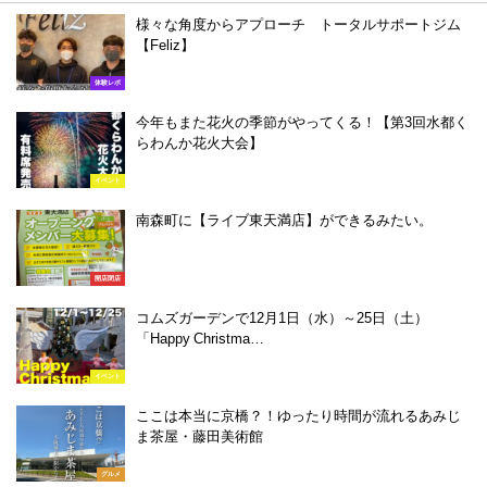
様々な角度からアプローチ トータルサポートジム
【Feliz】
体験レポ
今年もまた花火の季節がやってくる！【第3回水都く
らわんか花火大会】
イベント
南森町に【ライブ東天満店】ができるみたい。
開店閉店
コムズガーデンで12月1日（水）～25日（土）
「Happy Christma…
イベント
ここは本当に京橋？！ゆったり時間が流れるあみじ
ま茶屋・藤田美術館
グルメ