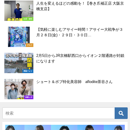
人生を変えるほどの感動を！【巻き爪補正店 大阪京
橋支店】
お店・会社
【気軽に楽しむアサイー時間！アサイー大戦争が３
月２８日(金)・２９日・３０日…
グルメ
2月5日からJR京橋駅西口からイオン２階通路が封鎖
になります
景観フォト
ショート＆ボブ特化美容師 aflodite茶谷さん
体験レポ