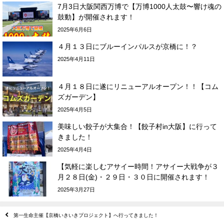
7月3日大阪関西万博で【万博1000人太鼓〜響け魂の
鼓動】が開催されます！
2025年6月6日
４月１３日にブルーインパルスが京橋に！？
2025年4月11日
４月１８日に遂にリニューアルオープン！！【コム
ズガーデン】
2025年4月5日
美味しい餃子が大集合！【餃子村in大阪】に行って
きました！
2025年4月4日
【気軽に楽しむアサイー時間！アサイー大戦争が３
月２８日(金)・２９日・３０日に開催されます！
2025年3月27日
第一生命主催【京橋いきいきプロジェクト】へ行ってきました！