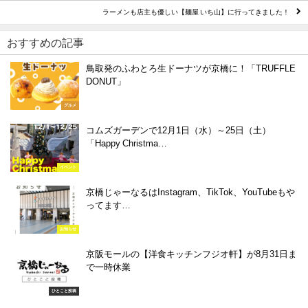
ラーメンも店主も優しい【麺屋 いち山】に行ってきました！
おすすめの記事
鳥取発のふわとろ生ドーナツが京橋に！「TRUFFLE
DONUT」
グルメ
コムズガーデンで12月1日（水）～25日（土）
「Happy Christma…
イベント
京橋じゃーなるはInstagram、TikTok、YouTubeもや
ってます…
お知らせ
京阪モールの【洋食キッチンフジオ軒】が8月31日ま
で一時休業
ひとこと投稿