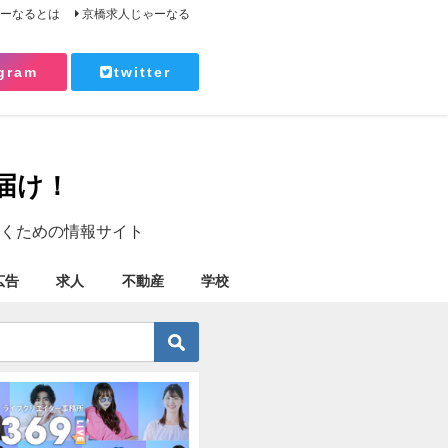
ゃーなるとは
京橋求人じゃーなる
gram
twitter
届け！
くための情報サイト
広告
求人
不動産
学校