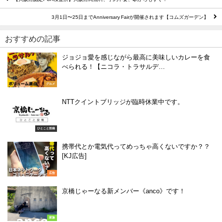
3月1日〜25日までAnniversary Fairが開催されます【コムズガーデン】
おすすめの記事
ジョジョ愛を感じながら最高に美味しいカレーを食
べられる！【ニコラ・トラサルデ…
グルメ
NTTクイントブリッジが臨時休業中です。
ひとこと投稿
携帯代とか電気代ってめっちゃ高くないですか？？
[KJ広告]
広告
京橋じゃーなる新メンバー《anco》です！
家族