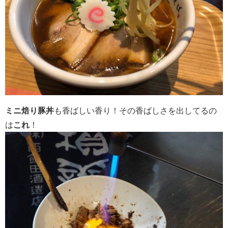
ミニ焙り豚丼
も香ばしい香り！その香ばしさを出してるの
は
これ
！