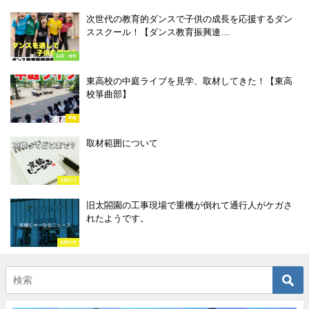
次世代の教育的ダンスで子供の成長を応援するダン
ススクール！【ダンス教育振興連…
お店・会社
東高校の中庭ライブを見学、取材してきた！【東高
校箏曲部】
学校
取材範囲について
お知らせ
旧太閤園の工事現場で重機が倒れて通行人がケガさ
れたようです。
お知らせ