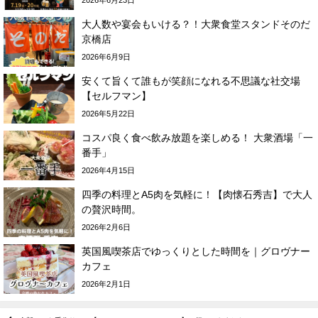
2026年6月23日
大人数や宴会もいける？！大衆食堂スタンドそのだ
京橋店
2026年6月9日
安くて旨くて誰もが笑顔になれる不思議な社交場
【セルフマン】
2026年5月22日
コスパ良く食べ飲み放題を楽しめる！ 大衆酒場「一
番手」
2026年4月15日
四季の料理とA5肉を気軽に！【肉懐石秀吉】で大人
の贅沢時間。
2026年2月6日
英国風喫茶店でゆっくりとした時間を｜グロヴナー
カフェ
2026年2月1日