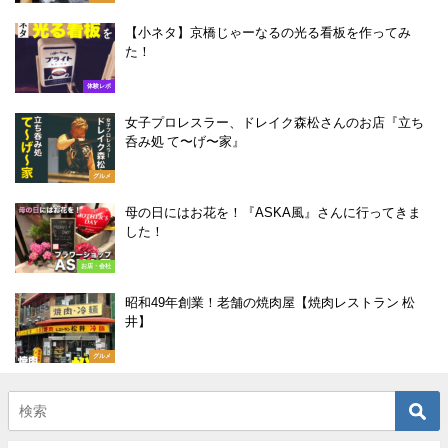
【小ネタ】京橋じゃーなるの光る看板を作ってみ
た！
体験レポ
女子プロレスラー、ドレイク森松さんのお店『立ち
呑み処 て〜げ〜家』
グルメ
母の日にはお花を！『ASKA風』さんに行ってきま
した！
お店・会社
昭和49年創業！老舗の焼肉屋【焼肉レストラン 松
井】
グルメ