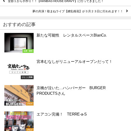
全部１から手作り！！【HANBAG HOUSE GRAVY】に行ってきました！
夢の共演！歌まねライブ【繚乱桜花】が３月２３日に行われます！！
おすすめの記事
新たな可能性 レンタルスペースBlanCo.
お店・会社
宮本むなしがリニューアルオープンだって！
ひとこと投稿
京橋が泣いた...ハンバーガー BURGER
PRODUCTSさん
グルメ
エアコン完備！ TERRE-a-S
グルメ