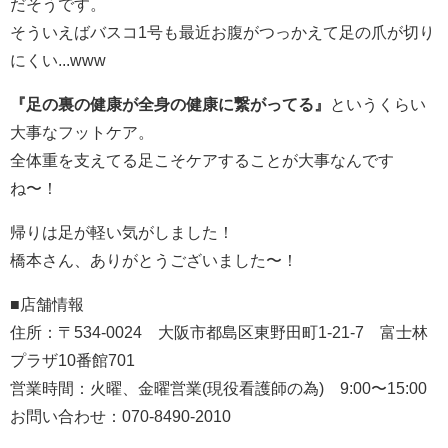
だそうです。
そういえばバスコ1号も最近お腹がつっかえて足の爪が切り
にくい...www
『足の裏の健康が全身の健康に繋がってる』
というくらい
大事なフットケア。
全体重を支えてる足こそケアすることが大事なんです
ね〜！
帰りは足が軽い気がしました！
橋本さん、ありがとうございました〜！
■店舗情報
住所：
〒534-0024
大阪市都島区東野田町1-21-7
富士林
プラザ10番館701
営業時間：
火曜、
金曜営業(現役看護師の為)
9:00〜15:00
お問い合わせ：070-8490-2010