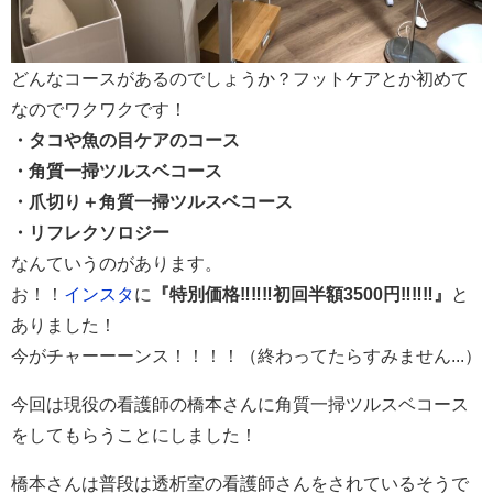
どんなコースがあるのでしょうか？フットケアとか初めて
なのでワクワクです！
・タコや魚の目ケアのコース
・角質一掃ツルスベコース
・爪切り＋角質一掃ツルスベコース
・リフレクソロジー
なんていうのがあります。
お！！
インスタ
に
『特別価格‼︎‼︎‼︎初回半額3500円‼︎‼︎‼︎』
と
ありました！
今がチャーーーンス！！！！（終わってたらすみません...）
今回は現役の看護師の橋本さんに角質一掃ツルスベコース
をしてもらうことにしました！
橋本さんは普段は透析室の看護師さんをされているそうで