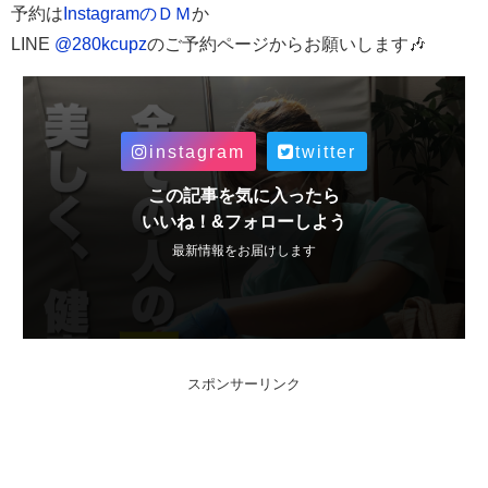
予約は
InstagramのＤＭ
か
LINE
@280kcupz
のご予約ページから
お願いします🎶
instagram
twitter
この記事を気に入ったら
いいね！&フォローしよう
最新情報をお届けします
スポンサーリンク