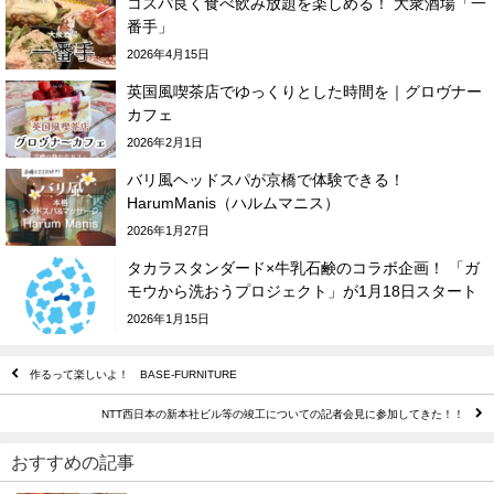
コスパ良く食べ飲み放題を楽しめる！ 大衆酒場「一
番手」
2026年4月15日
英国風喫茶店でゆっくりとした時間を｜グロヴナー
カフェ
2026年2月1日
バリ風ヘッドスパが京橋で体験できる！
HarumManis（ハルムマニス）
2026年1月27日
タカラスタンダード×牛乳石鹸のコラボ企画！ 「ガ
モウから洗おうプロジェクト」が1月18日スタート
2026年1月15日
作るって楽しいよ！ BASE-FURNITURE
NTT西日本の新本社ビル等の竣工についての記者会見に参加してきた！！
おすすめの記事