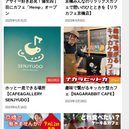
アサイー好き必見！蒲生四丁
京橋みんなのリラックスカフ
目にカフェ「Hemp」オープ
ェで憩いのひとときを【リラ
ン
カフェ京橋店】
2025年5月31日
2023年9月8日
開店閉店
グルメ
ホッと一息できる場所
趣味で繋がるキッカケ型カフ
【CAFE&GALLERY
ェ【NAGARABBIT CAFE】
SENJYUDO】
2023年3月29日
2023年6月16日