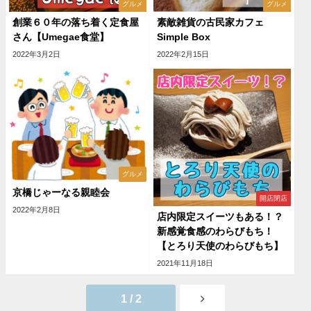
グルメ
グルメ
創業６０年の落ち着く定食屋
素敵雑貨の古民家カフェ
さん【Umegae食堂】
Simple Box
2022年3月2日
2022年2月15日
グルメ
京橋じゃーなる親睦会
開店閉店
2022年2月8日
店内限定スイーツもある！？
新感覚食感のわらびもち！
【とろり天使のわらびもち】
2021年11月18日
1 / 2