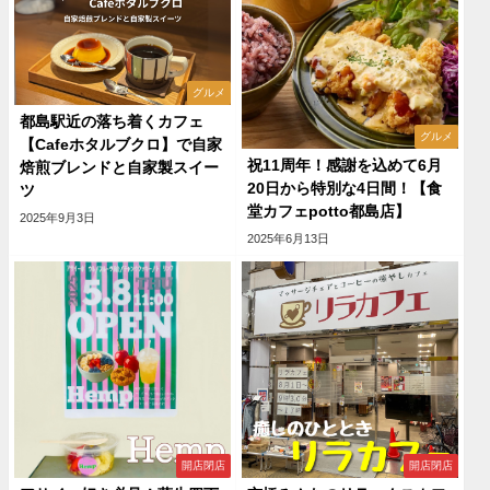
グルメ
都島駅近の落ち着くカフェ
グルメ
【Cafeホタルブクロ】で自家
祝11周年！感謝を込めて6月
焙煎ブレンドと自家製スイー
20日から特別な4日間！【食
ツ
堂カフェpotto都島店】
2025年9月3日
2025年6月13日
開店閉店
開店閉店